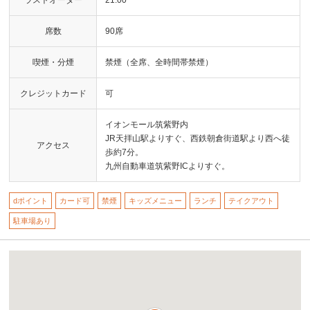
席数
90席
喫煙・分煙
禁煙（全席、全時間帯禁煙）
クレジットカード
可
イオンモール筑紫野内
JR天拝山駅よりすぐ、西鉄朝倉街道駅より西へ徒
アクセス
歩約7分。
九州自動車道筑紫野ICよりすぐ。
dポイント
カード可
禁煙
キッズメニュー
ランチ
テイクアウト
駐車場あり