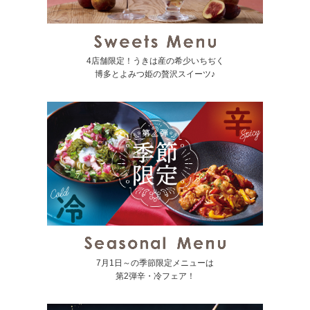
4店舗限定！うきは産の希少いちぢく
博多とよみつ姫の贅沢スイーツ♪
7月1日～の季節限定メニューは
第2弾辛・冷フェア！