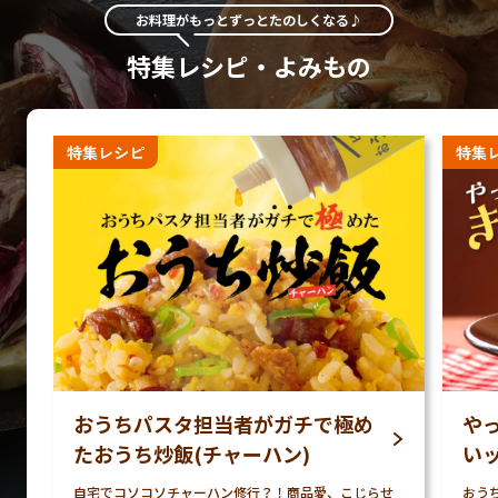
お料理がもっとずっとたのしくなる♪
特集レシピ・よみもの
特集レシピ
特集
おうちパスタ担当者がガチで極め
や
たおうち炒飯(チャーハン)
い
自宅でコソコソチャーハン修行？！商品愛、こじらせ
おう