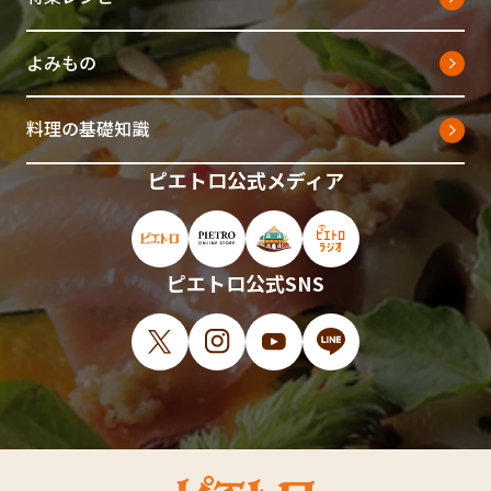
よみもの
料理の基礎知識
ピエトロ公式メディア
ピエトロ公式サイト（新しいウィンドウで開
ピエトロオンラインストア（新しい
ピエトロホームタウン（新し
ピエトロラジオ（新
ピエトロ公式SNS
X（新しいウィンドウで開きます）
Instagram（新しいウィンドウで開
YouTube（新しいウィンド
LINE（新しいウィ