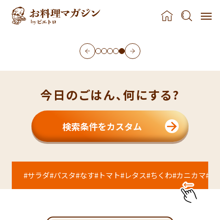
リックスパゲティ
レシピ | ピエトロ - 美味しいドレッシングとパスタを
本文へスキップ
今日のごはん、何にする?
検索条件をカスタム
サラダ
パスタ
なす
トマト
レタス
ちくわ
カニカマ
休