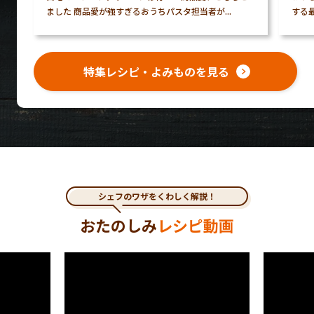
ました 商品愛が強すぎるおうちパスタ担当者が...
する最
特集レシピ・よみものを見る
シェフのワザをくわしく解説！
おたのしみ
レシピ動画