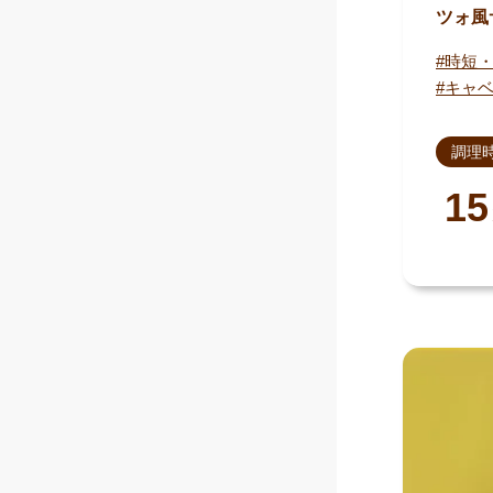
ツォ風
時短
キャ
調理
15