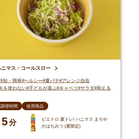
ハニマス・コールスロー
時短・簡単
ヘルシー
夏バテ
アレンジ自在
火を使わない
子どもが喜ぶ
キャベツ
サラダ
和える
調理時間
使用商品
5
ピエトロ 夏ドレ! ハニマス まろや
分
かはちみつ (夏限定)