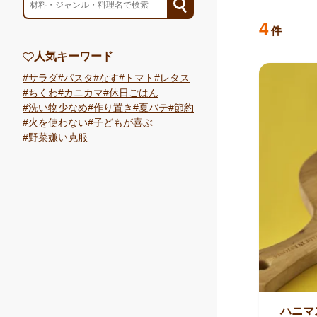
検索結果
のレシ
4
件
人気キーワード
サラダ
パスタ
なす
トマト
レタス
ちくわ
カニカマ
休日ごはん
洗い物少なめ
作り置き
夏バテ
節約
火を使わない
子どもが喜ぶ
野菜嫌い克服
ハニマ