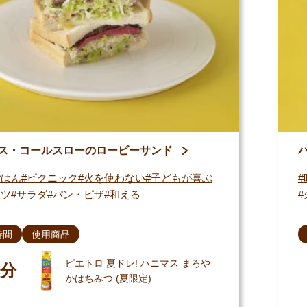
ス・コールスローのロービーサンド
ごはん
ピクニック
火を使わない
子どもが喜ぶ
ベツ
サラダ
パン・ピザ
和える
時間
使用商品
ピエトロ 夏ドレ! ハニマス まろや
分
かはちみつ (夏限定)