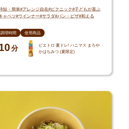
時短・簡単
アレンジ自在
ピクニック
子どもが喜ぶ
キャベツ
ウインナー
サラダ
パン・ピザ
和える
調理時間
使用商品
10
ピエトロ 夏ドレ! ハニマス まろや
分
かはちみつ (夏限定)