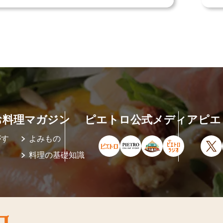
お料理マガジン
ピエトロ公式メディア
ピエ
がす
よみもの
ピエトロ公式サイト（新しいウィ
ピエトロオンラインストア
ピエトロホームタウ
ピエトロラジ
X
料理の基礎知識