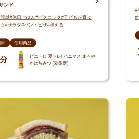
サンド
・簡単
休日ごはん
ピクニック
子どもが喜ぶ
ベツ
サラダ
パン・ピザ
和える
時間
使用商品
ピエトロ 夏ドレ! ハニマス まろや
分
かはちみつ (夏限定)