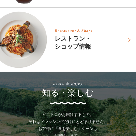
Restaurant
Shops
&
レストラン・
ショップ情報
Learn
Enjoy
&
知る・楽しむ
ピエトロがお届けするもの。
それはドレッシングだけにとどまりません。
お客様に「食を楽しむ」シーンも
お届けします。