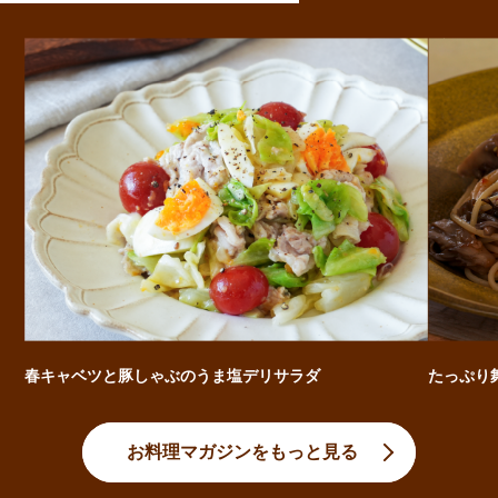
春キャベツと豚しゃぶのうま塩デリサラダ
たっぷり
お料理マガジンをもっと見る