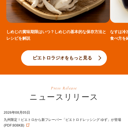
しめじの賞味期限はいつ？しめじの基本的な保存方法と
なすは冷
レシピを解説
食べ方を
ピエトロラジオをもっと見る
Press Release
ニュースリリース
2026年08月05日
九州限定！ピエトロから新フレーバー「ピエトロドレッシング ゆず」が登場
(PDF:808KB)