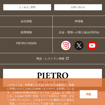
よくあるご質問
お問い合わせ
会社情報
IR情報
採用情報
社会・環境への取り組み(SDGs)
PIETRO VISION
商品・レストラン情報
このサイトは、利用者によりよいサービスを提供し、快適
に利用いただくためにCookie（クッキー）を利用していま
す。 Cookieの詳細や設定については「
こちら
」をご覧いた
同意
だき、Cookieの利用に同意いただける場合は「同意」ボタ
サイト利用規約
個人情報の取扱いについて
サイトマップ
ンを押してください。このままページを遷移された場合は
「同意」いただいたものとしてお取り扱いいたします。
Copyright© PIETRO GROUP. ALL RIGHTS RESERVED.