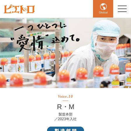
Global
10
Voice.
R・M
製造本部
／2023年入社