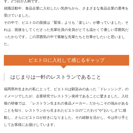
す。2つ目が人柄です。
就職活動中、食品企業に入社したい気持ちから、さまざまな食品企業の選考を
受けていました。
その中で、ピエトロの面接は「緊張」よりも「楽しい」が勝っていました。そ
れは、面接をしてくださった先輩社員の全員がとても温かくて優しい雰囲気だ
ったからです。この雰囲気の中で素敵な先輩たちと仕事がしたいと思いまし
た。
ピエトロに入社して
感じるギャップ
はじまりは一軒のレストランであること
福岡県外生まれの私にとって、ピエトロは馴染みのあった「ドレッシング」の
イメージでしたが、企業研究でレストラン発祥であることに驚きました。入社
後の研修では、「レストラン生まれの食品メーカー」だからこその強みがある
ことを知り、レストランから生まれたピエトロの“こだわり”や“おいしさ”に感
動し、さらにピエトロが好きになりました。その経験を活かし、今は作り手と
してお客様にお届けしています。