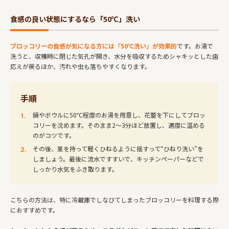
食感の良い状態にするなら「50℃」洗い
ブロッコリーの食感が気になる方には「50℃洗い」が効果的
です。お湯で
洗うと、収穫時に閉じた気孔が開き、水分を吸収するためシャキッとした歯
応えが戻るほか、汚れや虫も落ちやすくなります。
手順
鍋やボウルに50℃程度のお湯を用意し、花蕾を下にしてブロッ
コリーを沈めます。そのまま2～3分ほど放置し、適度に温める
のがコツです。
その後、茎を持って軽くひねるように揺すって“ひねり洗い”を
しましょう。最後に流水ですすいで、キッチンペーパーなどで
しっかり水気をふき取ります。
こちらの方法は、特に冷蔵庫でしなびてしまったブロッコリーを料理する際
におすすめです。