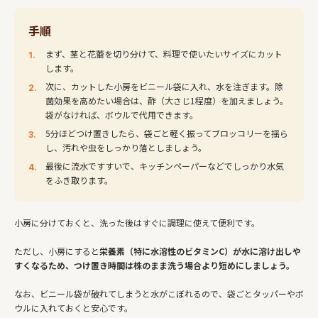
手順
まず、茎と花蕾を切り分けて、料理で使いたいサイズにカット
します。
次に、カットした小房をビニール袋に入れ、水を注ぎます。除
菌効果を高めたい場合は、酢（大さじ1程度）を加えましょう。
袋がなければ、ボウルで代用できます。
5分ほどつけ置きしたら、袋ごと軽く振ってブロッコリーを揺ら
し、汚れや虫をしっかり落としましょう。
最後に流水ですすいで、キッチンペーパーなどでしっかり水気
をふき取ります。
小房に分けておくと、洗った後はすぐに調理に使えて便利です。
ただし、小房にすると
栄養素（特に水溶性のビタミンC）が水に溶け出しや
すくなるため、つけ置き時間は株のまま洗う場合より短めにしましょう。
なお、ビニール袋が破れてしまうと水がこぼれるので、袋ごとタッパーやボ
ウルに入れておくと安心です。