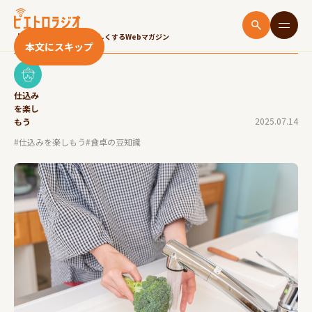
ブロッコリーの洗い方、間違ってない？汚れがし
っかり取れる洗い方を紹介！
「いただきます！」をたのしくするWebマガジン
本文にスキップ
仕込み
を楽し
2025.07.14
もう
#仕込みを楽しもう
#食卓の豆知識