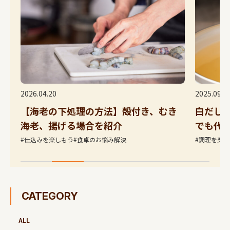
2026.04.20
2025.09.22
【海老の下処理の方法】殻付き、むき
白だしの
海老、揚げる場合を紹介
でも代用
#仕込みを楽しもう
#食卓のお悩み解決
#調理を楽し
CATEGORY
ALL