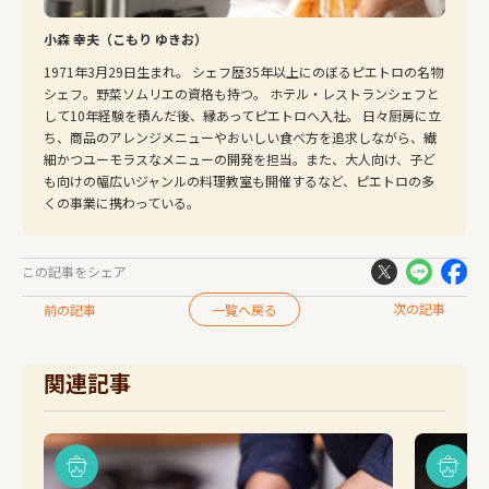
小森 幸夫（こもり ゆきお）
1971年3月29日生まれ。 シェフ歴35年以上にのぼるピエトロの名物
シェフ。野菜ソムリエの資格も持つ。 ホテル・レストランシェフと
して10年経験を積んだ後、縁あってピエトロへ入社。 日々厨房に立
ち、商品のアレンジメニューやおいしい食べ方を追求しながら、繊
細かつユーモラスなメニューの開発を担当。また、大人向け、子ど
も向けの幅広いジャンルの料理教室も開催するなど、ピエトロの多
くの事業に携わっている。
この記事をシェア
次の記事
前の記事
一覧へ戻る
関連記事