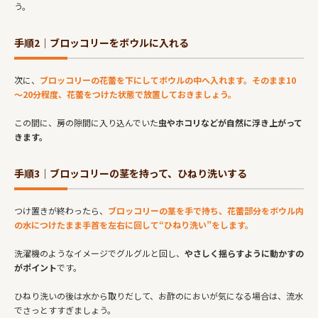
う。
手順2｜ブロッコリーをボウルに入れる
次に、
ブロッコリーの花蕾を下にしてボウルの中へ入れます。そのまま10
～20分程度、花蕾をつけた状態で放置しておきましょう。
この間に、房の隙間に入り込んでいた
虫やホコリなどが自然に浮き上がって
きます。
手順3｜ブロッコリーの茎を持って、ひねり洗いする
つけ置きが終わったら、
ブロッコリーの茎を手で持ち、花蕾部分をボウル内
の水につけたまま手首を左右に回して“ひねり洗い”をします。
洗濯機のようなイメージでグルグルと回し、
やさしく揺らすように動かすの
がポイント
です。
ひねり洗いの後は水から取りだして、お酢のにおいが気になる場合は、流水
でさっとすすぎましょう。