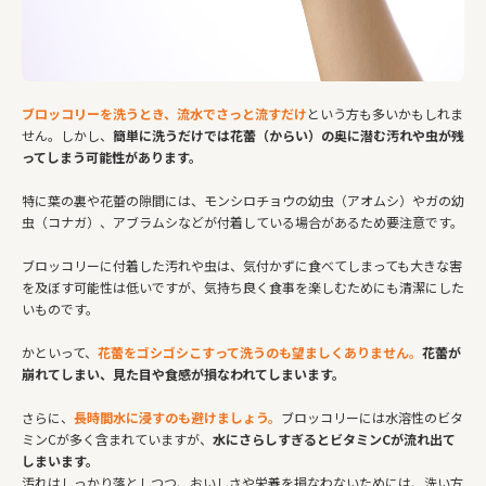
ブロッコリーを洗うとき、流水でさっと流すだけ
という方も多いかもしれま
せん。しかし、
簡単に洗うだけでは花蕾（からい）の奥に潜む汚れや虫が残
ってしまう可能性があります。
特に葉の裏や花蕾の隙間には、モンシロチョウの幼虫（アオムシ）やガの幼
虫（コナガ）、アブラムシなどが付着している場合があるため要注意です。
ブロッコリーに付着した汚れや虫は、気付かずに食べてしまっても大きな害
を及ぼす可能性は低いですが、気持ち良く食事を楽しむためにも清潔にした
いものです。
かといって、
花蕾をゴシゴシこすって洗うのも望ましくありません。
花蕾が
崩れてしまい、見た目や食感が損なわれてしまいます。
さらに、
長時間水に浸すのも避けましょう。
ブロッコリーには水溶性のビタ
ミンCが多く含まれていますが、
水にさらしすぎるとビタミンCが流れ出て
しまいます。
汚れはしっかり落としつつ、おいしさや栄養を損なわないためには、洗い方