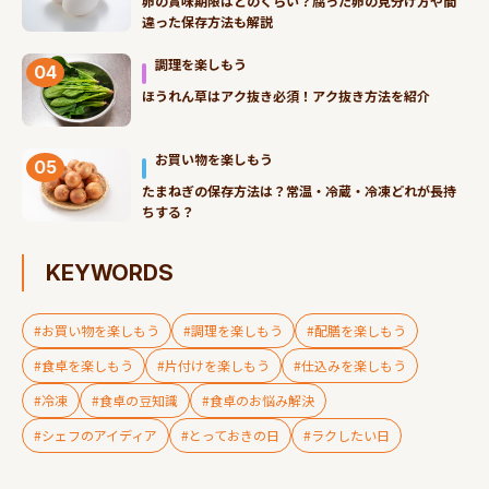
卵の賞味期限はどのくらい？腐った卵の見分け方や間
違った保存方法も解説
調理を楽しもう
04
ほうれん草はアク抜き必須！アク抜き方法を紹介
お買い物を楽しもう
05
たまねぎの保存方法は？常温・冷蔵・冷凍どれが長持
ちする？
KEYWORDS
#お買い物を楽しもう
#調理を楽しもう
#配膳を楽しもう
#食卓を楽しもう
#片付けを楽しもう
#仕込みを楽しもう
#冷凍
#食卓の豆知識
#食卓のお悩み解決
#シェフのアイディア
#とっておきの日
#ラクしたい日