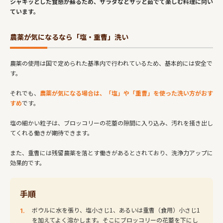
シャキッとした食感が蘇るため、サラダなどサッと茹でて楽しむ料理に向い
ています。
農薬が気になるなら「塩・重曹」洗い
農薬の使用は国で定められた基準内で行われているため、基本的には安全で
す。
それでも、
農薬が気になる場合は、「塩」や「重曹」を使った洗い方がおす
すめ
です。
塩の細かい粒子は、ブロッコリーの花蕾の隙間に入り込み、汚れを掻き出し
てくれる働きが期待できます。
また、重曹には残留農薬を落とす働きがあるとされており、洗浄力アップに
効果的です。
手順
ボウルに水を張り、塩小さじ1、あるいは重曹（食用）小さじ1
を加えてよく溶かします。そこにブロッコリーの花蕾を下にし