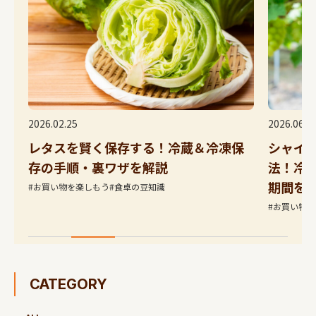
2026.06.22
く保存する！冷蔵＆冷凍保
シャインマスカットの正
裏ワザを解説
法！冷蔵・常温・冷凍の
期間を解説
もう
#食卓の豆知識
#お買い物を楽しもう
#食卓の豆知識
CATEGORY