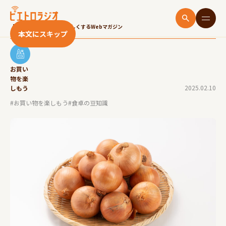
たまねぎの保存方法は？常温・冷蔵・冷凍どれが
長持ちする？
「いただきます！」をたのしくするWebマガジン
本文にスキップ
お買い
物を楽
2025.02.10
しもう
#お買い物を楽しもう
#食卓の豆知識