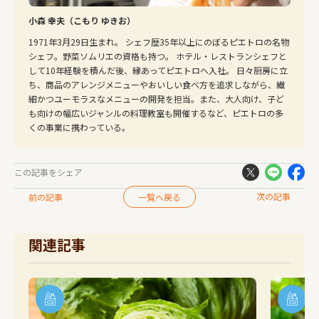
小森 幸夫（こもり ゆきお）
1971年3月29日生まれ。 シェフ歴35年以上にのぼるピエトロの名物
シェフ。野菜ソムリエの資格も持つ。 ホテル・レストランシェフと
して10年経験を積んだ後、縁あってピエトロへ入社。 日々厨房に立
ち、商品のアレンジメニューやおいしい食べ方を追求しながら、繊
細かつユーモラスなメニューの開発を担当。また、大人向け、子ど
も向けの幅広いジャンルの料理教室も開催するなど、ピエトロの多
くの事業に携わっている。
この記事をシェア
次の記事
前の記事
一覧へ戻る
関連記事