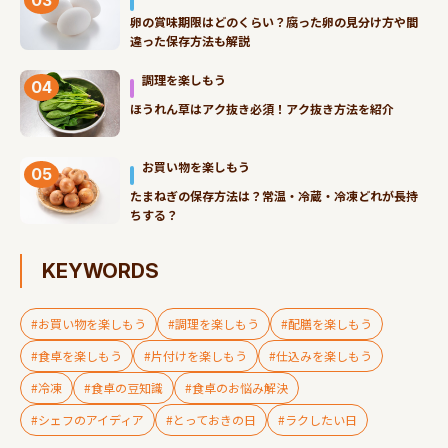
卵の賞味期限はどのくらい？腐った卵の見分け方や間
違った保存方法も解説
調理を楽しもう
04
ほうれん草はアク抜き必須！アク抜き方法を紹介
お買い物を楽しもう
05
たまねぎの保存方法は？常温・冷蔵・冷凍どれが長持
ちする？
KEYWORDS
#お買い物を楽しもう
#調理を楽しもう
#配膳を楽しもう
#食卓を楽しもう
#片付けを楽しもう
#仕込みを楽しもう
#冷凍
#食卓の豆知識
#食卓のお悩み解決
#シェフのアイディア
#とっておきの日
#ラクしたい日