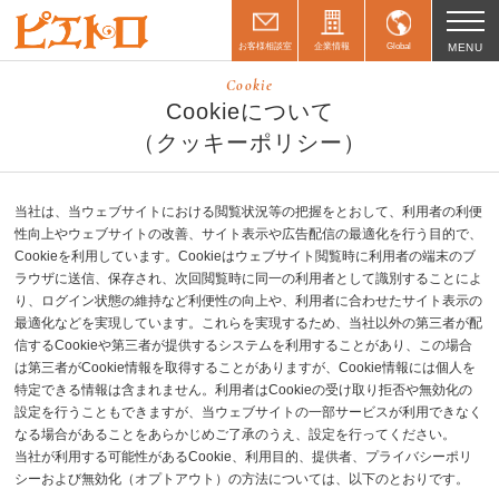
お客様相談室
企業情報
Global
MENU
Cookie
Cookieについて
（クッキーポリシー）
当社は、当ウェブサイトにおける閲覧状況等の把握をとおして、利用者の利便
性向上やウェブサイトの改善、サイト表示や広告配信の最適化を行う目的で、
Cookieを利用しています。Cookieはウェブサイト閲覧時に利用者の端末のブ
ラウザに送信、保存され、次回閲覧時に同一の利用者として識別することによ
り、ログイン状態の維持など利便性の向上や、利用者に合わせたサイト表示の
最適化などを実現しています。これらを実現するため、当社以外の第三者が配
信するCookieや第三者が提供するシステムを利用することがあり、この場合
は第三者がCookie情報を取得することがありますが、Cookie情報には個人を
特定できる情報は含まれません。利用者はCookieの受け取り拒否や無効化の
設定を行うこともできますが、当ウェブサイトの一部サービスが利用できなく
なる場合があることをあらかじめご了承のうえ、設定を行ってください。
当社が利用する可能性があるCookie、利用目的、提供者、プライバシーポリ
シーおよび無効化（オプトアウト）の方法については、以下のとおりです。