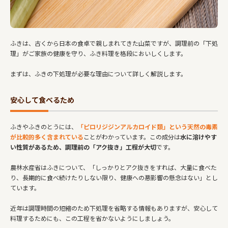
ふきは、古くから日本の食卓で親しまれてきた山菜ですが、調理前の「下処
理」がご家族の健康を守り、ふき料理を格段においしくします。
まずは、ふきの下処理が必要な理由について詳しく解説します。
安心して食べるため
ふきやふきのとうには、
「ピロリジジンアルカロイド類」という天然の毒素
が比較的多く含まれている
ことがわかっています。この成分は
水に溶けやす
い性質があるため、調理前の「アク抜き」工程が大切
です。
農林水産省はふきについて、「しっかりとアク抜きをすれば、大量に食べた
り、長期的に食べ続けたりしない限り、健康への悪影響の懸念はない」とし
ています。
近年は調理時間の短縮のため下処理を省略する情報もありますが、安心して
料理するためにも、この工程を省かないようにしましょう。