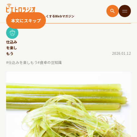
ふきの下処理の手順｜アクを抜く理由や保存方法
も紹介！
「いただきます！」をたのしくするWebマガジン
本文にスキップ
仕込み
を楽し
2026.01.12
もう
#仕込みを楽しもう
#食卓の豆知識