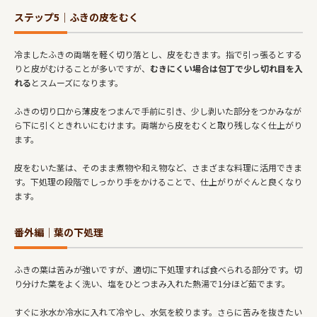
ステップ5｜ふきの皮をむく
冷ましたふきの両端を軽く切り落とし、皮をむきます。指で引っ張るとする
りと皮がむけることが多いですが、
むきにくい場合は包丁で少し切れ目を入
れる
とスムーズになります。
ふきの切り口から薄皮をつまんで手前に引き、少し剥いた部分をつかみなが
ら下に引くときれいにむけます。両端から皮をむくと取り残しなく仕上がり
ます。
皮をむいた茎は、そのまま煮物や和え物など、さまざまな料理に活用できま
す。下処理の段階でしっかり手をかけることで、仕上がりがぐんと良くなり
ます。
番外編｜葉の下処理
ふきの葉は苦みが強いですが、適切に下処理すれば食べられる部分です。切
り分けた葉をよく洗い、塩をひとつまみ入れた熱湯で1分ほど茹でます。
すぐに氷水か冷水に入れて冷やし、水気を絞ります。さらに苦みを抜きたい