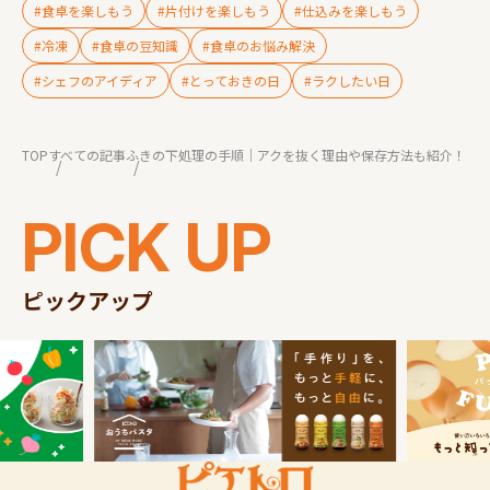
#食卓を楽しもう
#片付けを楽しもう
#仕込みを楽しもう
#冷凍
#食卓の豆知識
#食卓のお悩み解決
#シェフのアイディア
#とっておきの日
#ラクしたい日
TOP
すべての記事
ふきの下処理の手順｜アクを抜く理由や保存方法も紹介！
PICK UP
ピックアップ