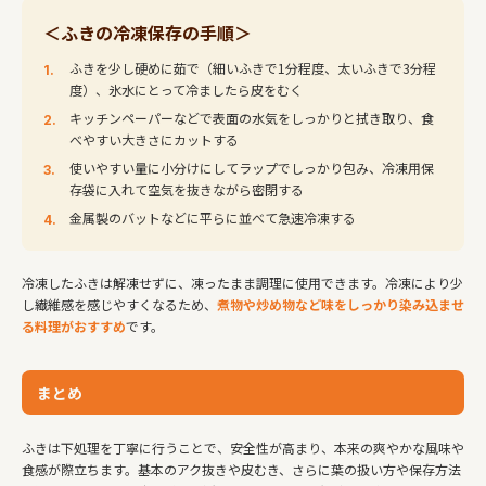
＜ふきの冷凍保存の手順＞
ふきを少し硬めに茹で（細いふきで1分程度、太いふきで3分程
度）、氷水にとって冷ましたら皮をむく
キッチンペーパーなどで表面の水気をしっかりと拭き取り、食
べやすい大きさにカットする
使いやすい量に小分けにしてラップでしっかり包み、冷凍用保
存袋に入れて空気を抜きながら密閉する
金属製のバットなどに平らに並べて急速冷凍する
冷凍したふきは解凍せずに、凍ったまま調理に使用できます。冷凍により少
し繊維感を感じやすくなるため、
煮物や炒め物など味をしっかり染み込ませ
る料理がおすすめ
です。
まとめ
ふきは下処理を丁寧に行うことで、安全性が高まり、本来の爽やかな風味や
食感が際立ちます。基本のアク抜きや皮むき、さらに葉の扱い方や保存方法