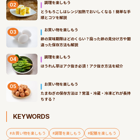
調理を楽しもう
02
とうもろこしはレンジ加熱でおいしくなる！簡単な手
順とコツを解説
お買い物を楽しもう
03
卵の賞味期限はどのくらい？腐った卵の見分け方や間
違った保存方法も解説
調理を楽しもう
04
ほうれん草はアク抜き必須！アク抜き方法を紹介
お買い物を楽しもう
05
たまねぎの保存方法は？常温・冷蔵・冷凍どれが長持
ちする？
KEYWORDS
#お買い物を楽しもう
#調理を楽しもう
#配膳を楽しもう