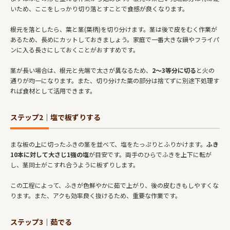
いため、ここをしっかり切り落とすことで食感が良くなります。
根元を落としたら、葉と茎(葉柄)を切り分けます。茎は後で皮をむく作業が
あるため、長めにカットしておきましょう。家庭で一番大きな鍋やフライパ
ンに入る長さにしておくことがおすすめです。
茎が長い場合は、根元と先端で太さが異なるため、
2～3等分に切る
と火の
通りが均一になります。また、切り分けた葉の部分は捨てずに別途下処理す
れば食材として活用できます。
ステップ2｜塩で板ずりする
まな板の上に切ったふきの茎を並べて、塩をたっぷりとふりかけます。
ふき
10本に対して大さじ1強の塩
が目安です。両手のひらでふきを上下に転が
し、茎同士がこすれ合うように板ずりします。
この工程によって、ふきが色鮮やかに茹で上がり、後の皮むきもしやすくな
ります。また、アクも効率良く抜けるため、重要な作業です。
ステップ3｜茹でる