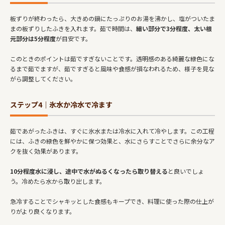
板ずりが終わったら、大きめの鍋にたっぷりのお湯を沸かし、塩がついたま
まの板ずりしたふきを入れます。茹で時間は、
細い部分で3分程度、太い根
元部分は5分程度
が目安です。
このときのポイントは茹ですぎないことです。透明感のある綺麗な緑色にな
るまで茹でますが、茹ですぎると風味や食感が損なわれるため、様子を見な
がら調整してください。
ステップ4｜氷水か冷水で冷ます
茹であがったふきは、すぐに氷水または冷水に入れて冷やします。この工程
には、ふきの緑色を鮮やかに保つ効果と、水にさらすことでさらに余分なア
クを抜く効果があります。
10分程度水に浸し、途中で水がぬるくなったら取り替える
と良いでしょ
う。冷めたら水から取り出します。
急冷することでシャキッとした食感もキープでき、料理に使った際の仕上が
りがより良くなります。