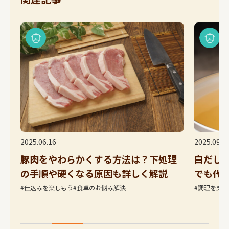
2025.09.22
2026.04.2
理
白だしの代用アイデア4選！意外なアレ
【海老
でも代用可能！
海老、
#調理を楽しもう
#仕込みを楽しもう
#シェフのアイディア
#仕込みを