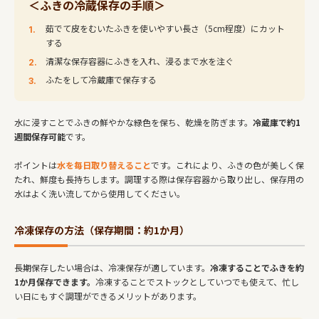
＜ふきの冷蔵保存の手順＞
茹でて皮をむいたふきを使いやすい長さ（5cm程度）にカット
する
清潔な保存容器にふきを入れ、浸るまで水を注ぐ
ふたをして冷蔵庫で保存する
水に浸すことでふきの鮮やかな緑色を保ち、乾燥を防ぎます。
冷蔵庫で約1
週間保存可能
です。
ポイントは
水を毎日取り替えること
です。これにより、ふきの色が美しく保
たれ、鮮度も長持ちします。調理する際は保存容器から取り出し、保存用の
水はよく洗い流してから使用してください。
冷凍保存の方法（保存期間：約1か月）
長期保存したい場合は、冷凍保存が適しています。
冷凍することでふきを約
1か月保存できます。
冷凍することでストックとしていつでも使えて、忙し
い日にもすぐ調理ができるメリットがあります。