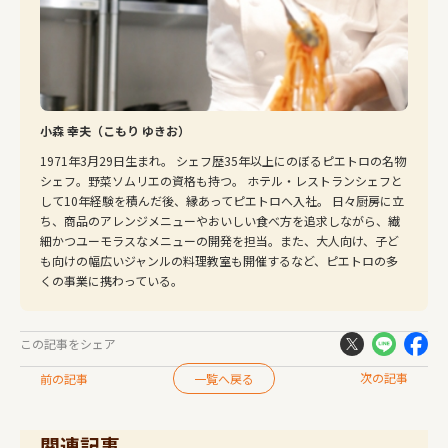
小森 幸夫（こもり ゆきお）
1971年3月29日生まれ。 シェフ歴35年以上にのぼるピエトロの名物
シェフ。野菜ソムリエの資格も持つ。 ホテル・レストランシェフと
して10年経験を積んだ後、縁あってピエトロへ入社。 日々厨房に立
ち、商品のアレンジメニューやおいしい食べ方を追求しながら、繊
細かつユーモラスなメニューの開発を担当。また、大人向け、子ど
も向けの幅広いジャンルの料理教室も開催するなど、ピエトロの多
くの事業に携わっている。
この記事をシェア
次の記事
前の記事
一覧へ戻る
関連記事