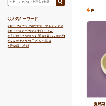
検索結果
のレシ
4
件
人気キーワード
サラダ
パスタ
なす
トマト
レタス
ちくわ
カニカマ
休日ごはん
洗い物少なめ
作り置き
夏バテ
節約
火を使わない
子どもが喜ぶ
野菜嫌い克服
夏野菜