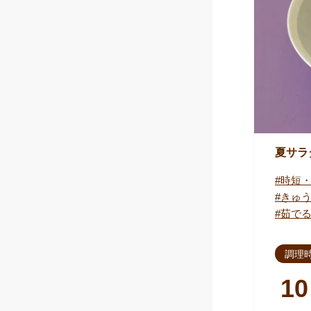
夏サラ
時短
きゅ
茹で
調理
10