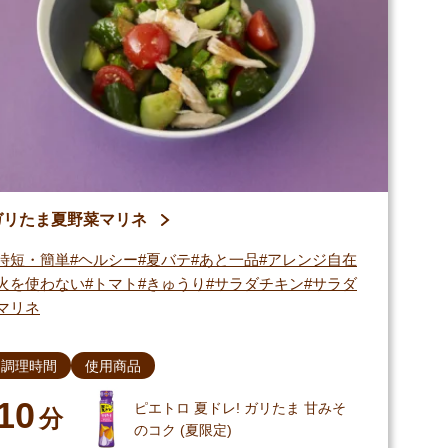
ガリたま夏野菜マリネ
時短・簡単
ヘルシー
夏バテ
あと一品
アレンジ自在
火を使わない
トマト
きゅうり
サラダチキン
サラダ
マリネ
調理時間
使用商品
10
ピエトロ 夏ドレ! ガリたま 甘みそ
分
のコク (夏限定)