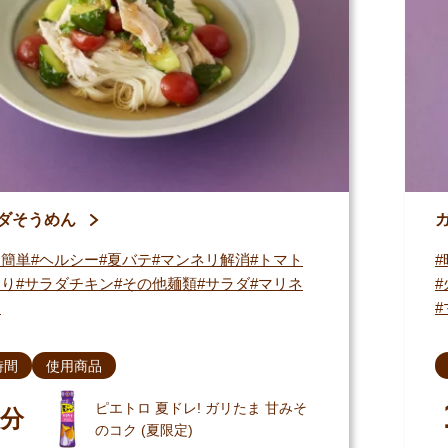
ダそうめん
・簡単
ヘルシー
夏バテ
マンネリ解消
トマト
うり
サラダチキン
その他麺類
サラダ
マリネ
る
時間
使用商品
ピエトロ 夏ドレ! ガリたま 甘みそ
分
のコク (夏限定)