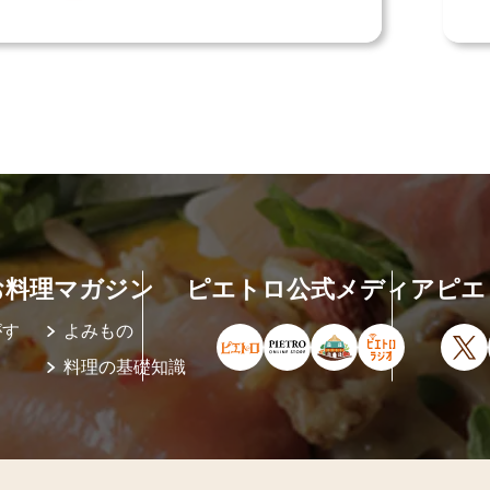
お料理マガジン
ピエトロ公式メディア
ピエ
がす
よみもの
ピエトロ公式サイト（新しいウィ
ピエトロオンラインストア
ピエトロホームタウ
ピエトロラジ
X
料理の基礎知識