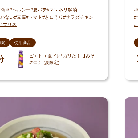
・簡単
ヘルシー
夏バテ
マンネリ解消
使わない
豆腐
トマト
きゅうり
サラダチキン
ダ
マリネ
時間
使用商品
ピエトロ 夏ドレ! ガリたま 甘みそ
分
のコク (夏限定)