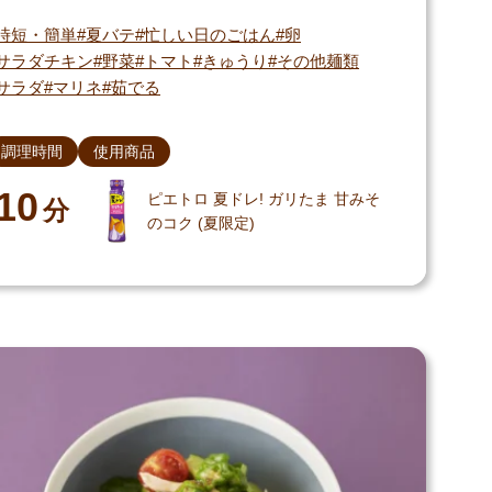
時短・簡単
夏バテ
忙しい日のごはん
卵
サラダチキン
野菜
トマト
きゅうり
その他麺類
サラダ
マリネ
茹でる
調理時間
使用商品
10
ピエトロ 夏ドレ! ガリたま 甘みそ
分
のコク (夏限定)