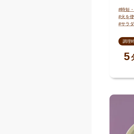
時短
火を
サラ
調理
5