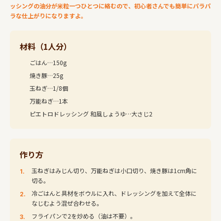
ッシングの油分が米粒一つひとつに絡むので、初心者さんでも簡単にパラパ
ラな仕上がりになりますよ。
材料（1人分）
ごはん…150g
焼き豚…25g
玉ねぎ…1/8個
万能ねぎ…1本
ピエトロドレッシング 和風しょうゆ…大さじ2
作り方
玉ねぎはみじん切り、万能ねぎは小口切り、焼き豚は1cm角に
切る。
冷ごはんと具材をボウルに入れ、ドレッシングを加えて全体に
なじむよう混ぜ合わせる。
フライパンで2を炒める（油は不要）。