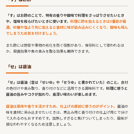
「す」はお酢のことで、特有の香りや酸味で料理をさっぱりさせたいとき
や、塩味を和らげたいときに使います。
料理に酢を加えるときは3番目が最
適。砂糖や塩より先に加えると食材に味が染み込みにくくなり、酸味も飛ん
でしまうため気を付けましょう。
また酢には野菜や果物の劣化を防ぐ役割があり、保存料として使われるほ
か、殺菌効果や魚の臭みを取る効果も期待できます。
「せ」は醤油
「せ」は醤油（昔は「せいゆ」や「せうゆ」と書かれていた）のこと。
食材
の色付けや臭み取り、香り付けなどに活用できる調味料です。
料理に使うと
醤油の旨みやコクが加わり、奥深い味わいが楽しめます。
醤油は風味や香りを活かすため、仕上げの直前に使うのがポイント。
醤油の
味を食材に染み込ませたいときは、煮込み用と香り付けの仕上げ用とで分け
て入れるのもおすすめです。加熱しすぎると焦げついてしまったり、風味が
損なわれやすくなるため注意しましょう。