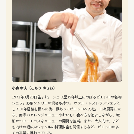
小森 幸夫（こもり ゆきお）
1971年3月29日生まれ。 シェフ歴35年以上にのぼるピエトロの名物
シェフ。野菜ソムリエの資格も持つ。 ホテル・レストランシェフと
して10年経験を積んだ後、縁あってピエトロへ入社。 日々厨房に立
ち、商品のアレンジメニューやおいしい食べ方を追求しながら、繊
細かつユーモラスなメニューの開発を担当。また、大人向け、子ど
も向けの幅広いジャンルの料理教室も開催するなど、ピエトロの多
くの事業に携わっている。