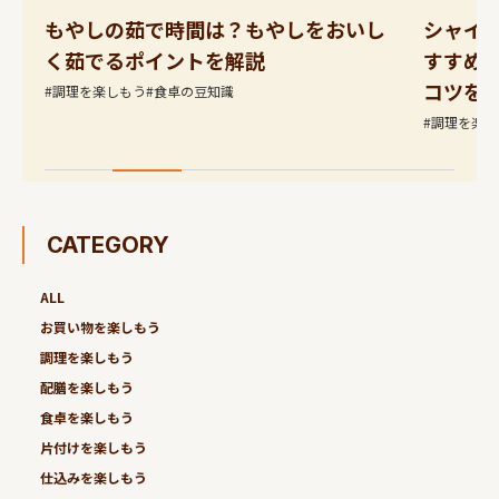
し
シャインマスカットは冷凍できる？お
海老を
すすめしない理由と正しい冷蔵保存の
べる解
コツを解説
#調理を楽
#調理を楽しもう
#冷凍
CATEGORY
ALL
お買い物を楽しもう
調理を楽しもう
配膳を楽しもう
食卓を楽しもう
片付けを楽しもう
仕込みを楽しもう