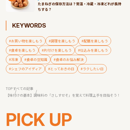
たまねぎの保存方法は？常温・冷蔵・冷凍どれが長持
ちする？
KEYWORDS
#お買い物を楽しもう
#調理を楽しもう
#配膳を楽しもう
#食卓を楽しもう
#片付けを楽しもう
#仕込みを楽しもう
#冷凍
#食卓の豆知識
#食卓のお悩み解決
#シェフのアイディア
#とっておきの日
#ラクしたい日
TOP
すべての記事
【味付けの基本】調味料の「さしすせそ」を覚えて料理上手を目指そう！
PICK UP