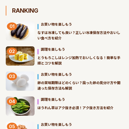
RANKING
お買い物を楽しもう
01
なすは冷凍しても良い？正しい冷凍保存方法やおいし
い食べ方を紹介
調理を楽しもう
02
とうもろこしはレンジ加熱でおいしくなる！簡単な手
順とコツを解説
お買い物を楽しもう
03
卵の賞味期限はどのくらい？腐った卵の見分け方や間
違った保存方法も解説
調理を楽しもう
04
ほうれん草はアク抜き必須！アク抜き方法を紹介
お買い物を楽しもう
05