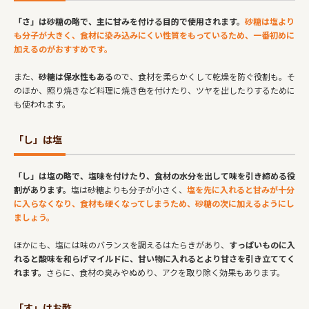
「さ」は砂糖の略で、主に甘みを付ける目的で使用されます。
砂糖は塩より
も分子が大きく、食材に染み込みにくい性質をもっているため、一番初めに
加えるのがおすすめです。
また、
砂糖は保水性もある
ので、食材を柔らかくして乾燥を防ぐ役割も。そ
のほか、照り焼きなど料理に焼き色を付けたり、ツヤを出したりするために
も使われます。
「し」は塩
「し」は塩の略で、塩味を付けたり、食材の水分を出して味を引き締める役
割があります。
塩は砂糖よりも分子が小さく、
塩を先に入れると甘みが十分
に入らなくなり、食材も硬くなってしまうため、砂糖の次に加えるようにし
ましょう。
ほかにも、塩には味のバランスを調えるはたらきがあり、
すっぱいものに入
れると酸味を和らげマイルドに、甘い物に入れるとより甘さを引き立ててく
れます。
さらに、食材の臭みやぬめり、アクを取り除く効果もあります。
「す」はお酢