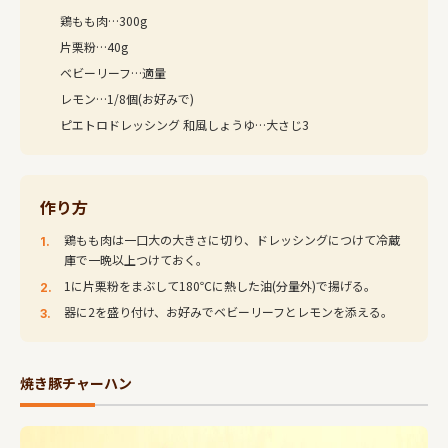
鶏もも肉…300g
片栗粉…40g
ベビーリーフ…適量
レモン…1/8個(お好みで)
ピエトロドレッシング 和風しょうゆ…大さじ3
作り方
鶏もも肉は一口大の大きさに切り、ドレッシングにつけて冷蔵
庫で一晩以上つけておく。
1に片栗粉をまぶして180℃に熱した油(分量外)で揚げる。
器に2を盛り付け、お好みでベビーリーフとレモンを添える。
焼き豚チャーハン