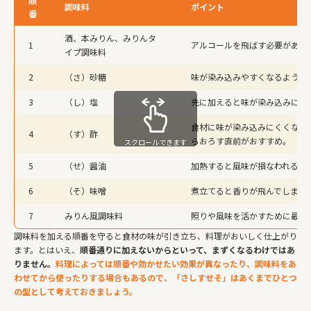
順
調味料
ポイント
番
酒、本みりん、みりんタ
1
アルコールを飛ばす必要がある
イプ調味料
2
（さ）砂糖
味が染み込みやすくなるように
3
（し）塩
先に加えると味が染み込みにく
食材に味が染み込みにくくなる
4
（す）酢
らおろす直前がおすすめ。
スクロールできます
5
（せ）醤油
加熱すると風味が損なわれるた
6
（そ）味噌
煮立てると香りが飛んでしまう
7
みりん風調味料
照りや風味を活かすために最後
調味料を加える順番を守ると食材の味が引き立ち、料理がおいしく仕上がり
ます。とはいえ、
順番通りに加えないからといって、まずくなるわけではあ
りません。
料理によっては順番や効かせたい効果が異なったり、調味料をあ
わせてから使ったりする場合もあるので、「さしすせそ」はあくまでひとつ
の型として考えておきましょう。