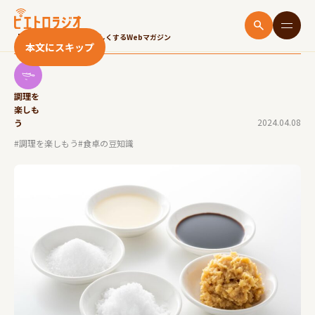
【味付けの基本】調味料の「さしすせそ」を覚え
て料理上手を目指そう！
「いただきます！」をたのしくするWebマガジン
本文にスキップ
調理を
楽しも
2024.04.08
う
#調理を楽しもう
#食卓の豆知識