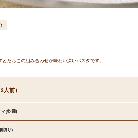
分
すとたらこの組み合わせが味わい深いパスタです。
2人前）
ィ(乾麺)
細切り)