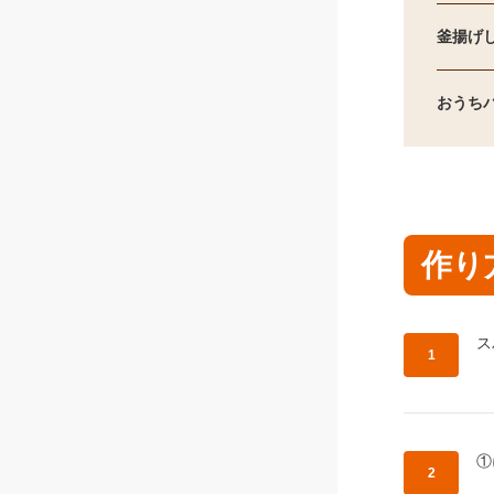
釜揚げ
おうちパ
作り
作
ス
作
①