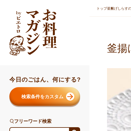
本文へスキップ
トップ
釜揚げしらす
釜揚
今日のごはん、何にする?
検索条件をカスタム
フリーワード検索
フリーワード検索