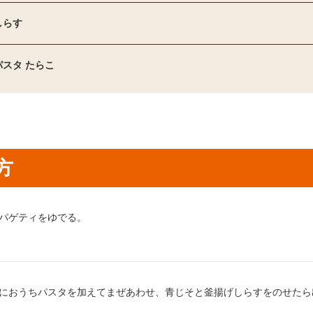
しらす
スタ たらこ
方
り方1：
パゲティをゆでる。
り方2：
におうちパスタを加えてまぜあわせ、青じそと釜揚げしらすをのせたら