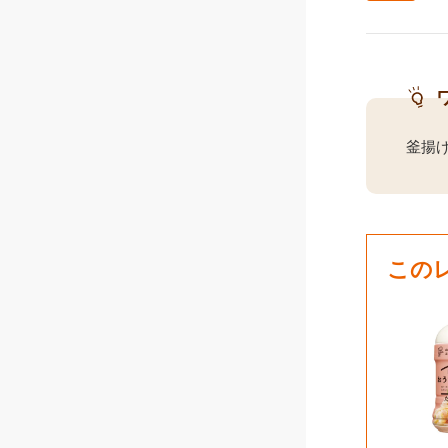
釜揚
この