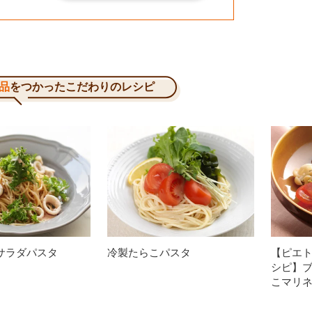
品
をつかったこだわりのレシピ
サラダパスタ
冷製たらこパスタ
【ピエト
シピ】
こマリ