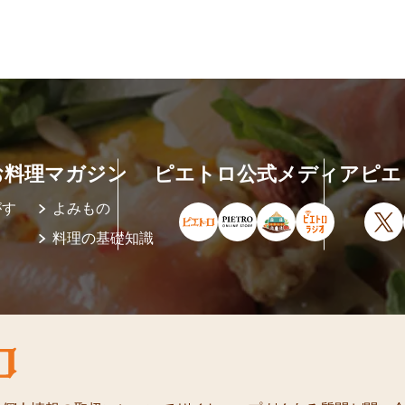
お料理マガジン
ピエトロ公式メディア
ピエ
がす
よみもの
ピエトロ公式サイト（新しいウィ
ピエトロオンラインストア
ピエトロホームタウ
ピエトロラジ
X
料理の基礎知識