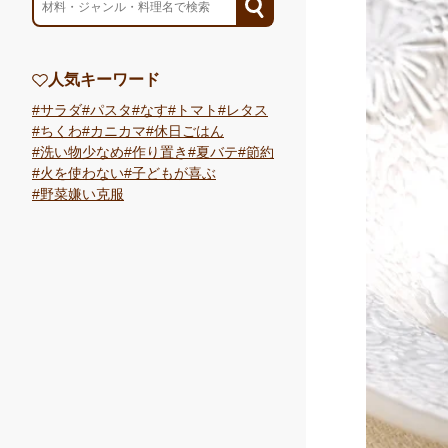
人気キーワード
サラダ
パスタ
なす
トマト
レタス
ちくわ
カニカマ
休日ごはん
洗い物少なめ
作り置き
夏バテ
節約
火を使わない
子どもが喜ぶ
野菜嫌い克服