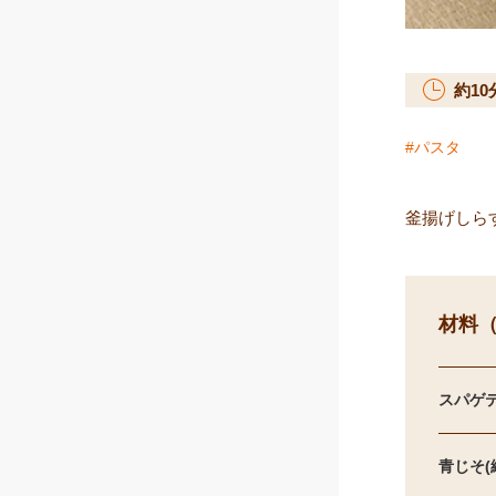
約
10
パスタ
釜揚げしら
材料（
スパゲテ
青じそ(