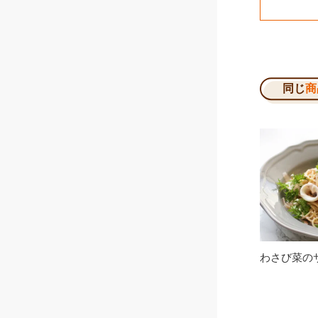
同じ
商
わさび菜の