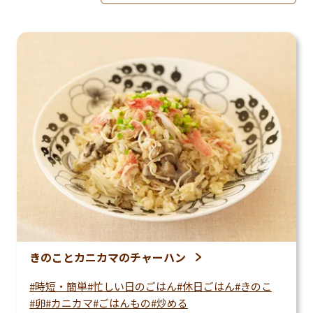
並べ替えを適用
きのことカニカマのチャーハン
時短・簡単
忙しい日のごはん
休日ごはん
きのこ
卵
カニカマ
ごはんもの
炒める