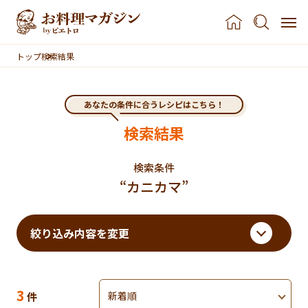
本文へスキップ
トップ
検索結果
あなたの条件に合うレシピはこちら！
検索結果
検索条件
“カニカマ”
検索結果まで移動する
絞り込み内容を変更
検索結果
並べ替え
のレシピ
3
件