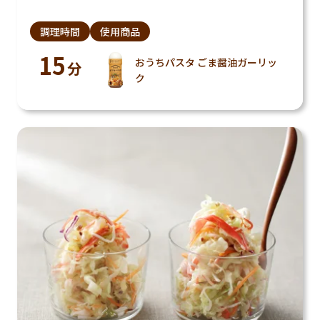
調理時間
使用商品
15
おうちパスタ ごま醤油ガーリッ
分
ク