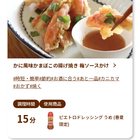
かに風味かまぼこの揚げ焼き 梅ソースかけ
時短・簡単
節約
お酒に合う
あと一品
カニカマ
おかず
焼く
調理時間
使用商品
15
ピエトロドレッシング うめ (春夏
分
限定)