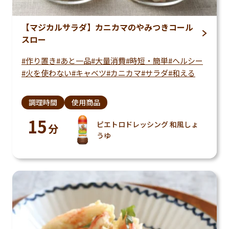
【マジカルサラダ】カニカマのやみつきコール
スロー
作り置き
あと一品
大量消費
時短・簡単
ヘルシー
火を使わない
キャベツ
カニカマ
サラダ
和える
調理時間
使用商品
15
ピエトロドレッシング 和風しょ
分
うゆ