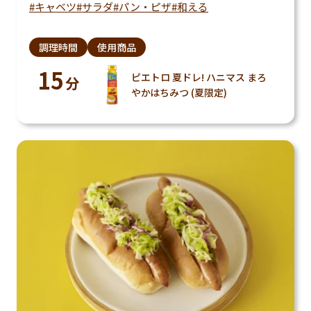
キャベツ
サラダ
パン・ピザ
和える
調理時間
使用商品
15
ピエトロ 夏ドレ! ハニマス まろ
分
やかはちみつ (夏限定)