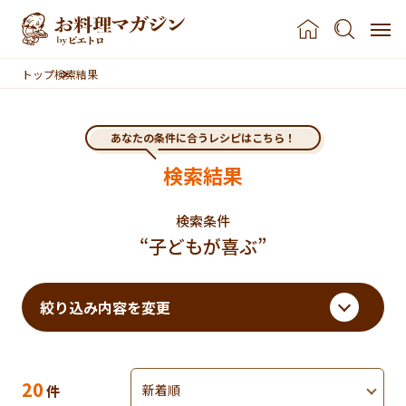
本文へスキップ
トップ
検索結果
あなたの条件に合うレシピはこちら！
検索結果
検索条件
“子どもが喜ぶ”
検索結果まで移動する
絞り込み内容を変更
検索結果
並べ替え
のレシピ
20
件