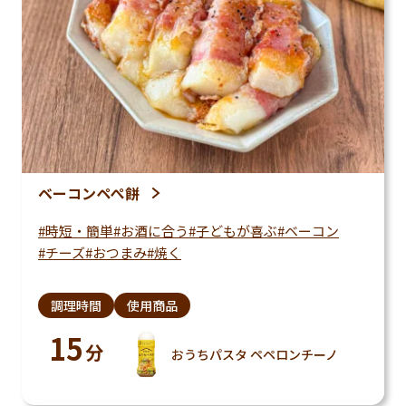
ベーコンペぺ餅
時短・簡単
お酒に合う
子どもが喜ぶ
ベーコン
チーズ
おつまみ
焼く
調理時間
使用商品
15
分
おうちパスタ ペペロンチーノ