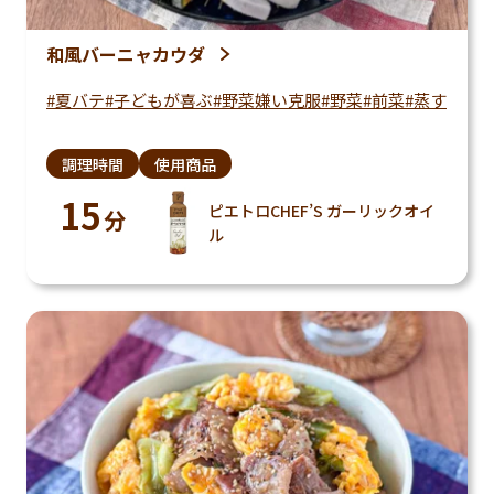
和風バーニャカウダ
夏バテ
子どもが喜ぶ
野菜嫌い克服
野菜
前菜
蒸す
調理時間
使用商品
15
ピエトロCHEF’S ガーリックオイ
分
ル