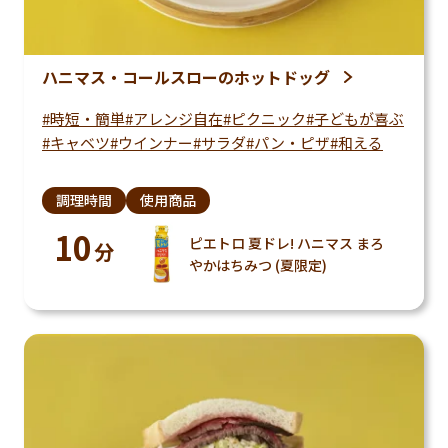
ハニマス・コールスローのホットドッグ
時短・簡単
アレンジ自在
ピクニック
子どもが喜ぶ
キャベツ
ウインナー
サラダ
パン・ピザ
和える
調理時間
使用商品
10
ピエトロ 夏ドレ! ハニマス まろ
分
やかはちみつ (夏限定)