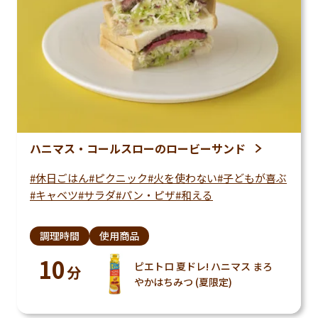
ハニマス・コールスローのロービーサンド
休日ごはん
ピクニック
火を使わない
子どもが喜ぶ
キャベツ
サラダ
パン・ピザ
和える
調理時間
使用商品
10
ピエトロ 夏ドレ! ハニマス まろ
分
やかはちみつ (夏限定)