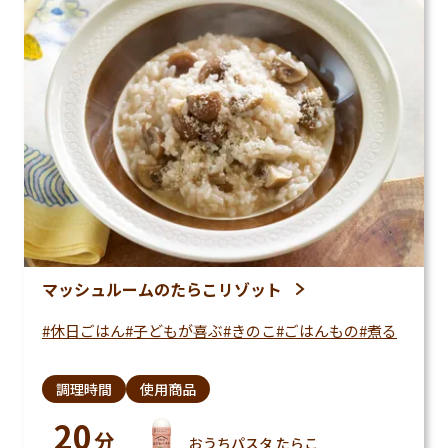
マッシュルームのたらこリゾット
休日ごはん
子どもが喜ぶ
きのこ
ごはんもの
煮る
調理時間
使用商品
20
分
おうちパスタ たらこ