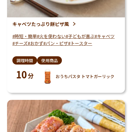
キャベツたっぷり餅ピザ風
時短・簡単
火を使わない
子どもが喜ぶ
キャベツ
チーズ
おかず
パン・ピザ
トースター
調理時間
使用商品
10
分
おうちパスタ トマトガーリック