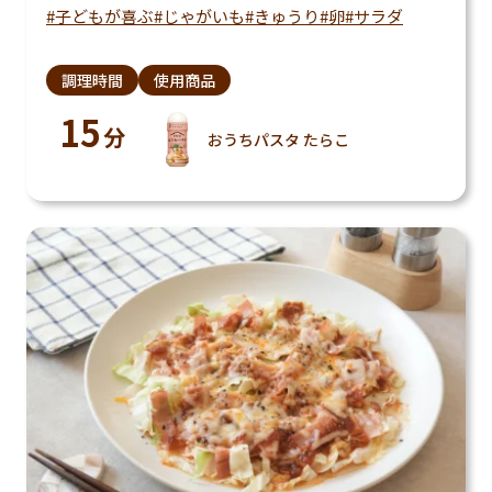
子どもが喜ぶ
じゃがいも
きゅうり
卵
サラダ
調理時間
使用商品
15
分
おうちパスタ たらこ