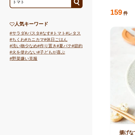
検索結果
の
159
件
人気キーワード
サラダ
パスタ
なす
トマト
レタス
ちくわ
カニカマ
休日ごはん
洗い物少なめ
作り置き
夏バテ
節約
火を使わない
子どもが喜ぶ
野菜嫌い克服
揚げな