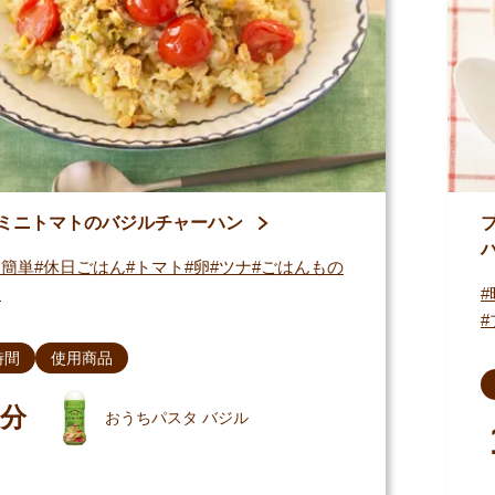
ミニトマトのバジルチャーハン
・簡単
休日ごはん
トマト
卵
ツナ
ごはんもの
る
時間
使用商品
分
おうちパスタ バジル