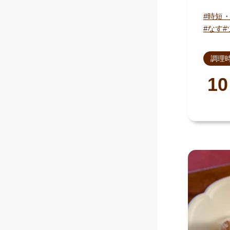
時短
なす
調理
10