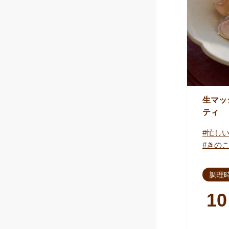
生マッ
ティ
忙し
きの
調理
10