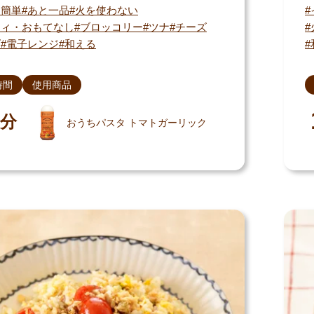
・簡単
あと一品
火を使わない
ティ・おもてなし
ブロッコリー
ツナ
チーズ
ダ
電子レンジ
和える
時間
使用商品
分
おうちパスタ トマトガーリック