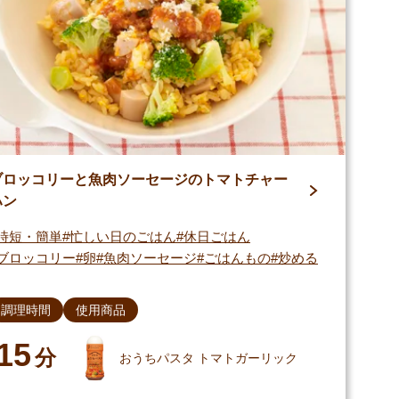
ブロッコリーと魚肉ソーセージのトマトチャー
ハン
時短・簡単
忙しい日のごはん
休日ごはん
ブロッコリー
卵
魚肉ソーセージ
ごはんもの
炒める
調理時間
使用商品
15
分
おうちパスタ トマトガーリック