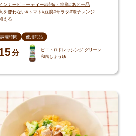
インナービューティー
時短・簡単
あと一品
火を使わない
トマト
豆腐
サラダ
電子レンジ
和える
調理時間
使用商品
15
ピエトロドレッシング グリーン
分
和風しょうゆ