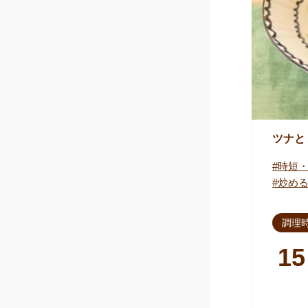
ツナと
時短
炒め
調理
15