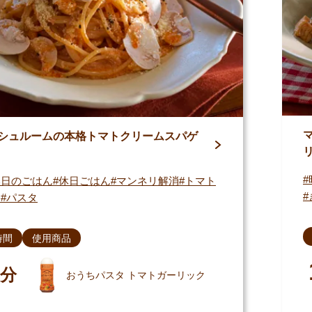
シュルームの本格トマトクリームスパゲ
い日のごはん
休日ごはん
マンネリ解消
トマト
こ
パスタ
時間
使用商品
分
おうちパスタ トマトガーリック