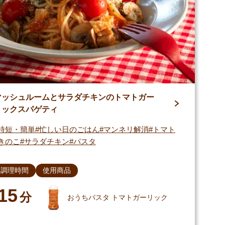
マッシュルームとサラダチキンのトマトガー
リックスパゲティ
時短・簡単
忙しい日のごはん
マンネリ解消
トマト
きのこ
サラダチキン
パスタ
調理時間
使用商品
15
分
おうちパスタ トマトガーリック