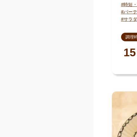
時短
パー
サラ
調理
15