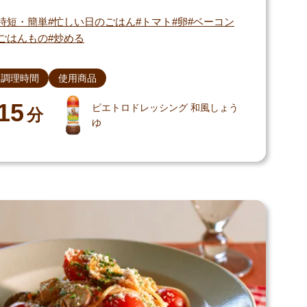
時短・簡単
忙しい日のごはん
トマト
卵
ベーコン
ごはんもの
炒める
調理時間
使用商品
15
ピエトロドレッシング 和風しょう
分
ゆ