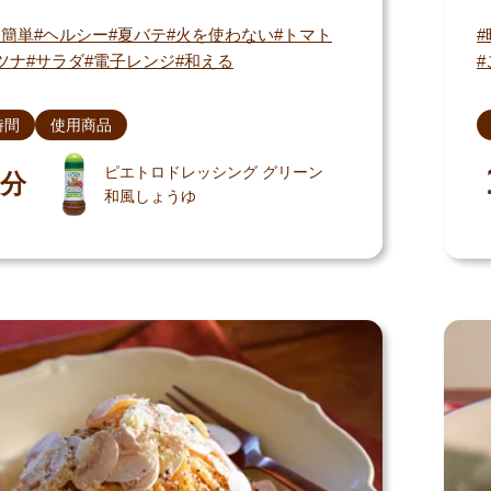
・簡単
ヘルシー
夏バテ
火を使わない
トマト
ツナ
サラダ
電子レンジ
和える
時間
使用商品
ピエトロドレッシング グリーン
分
和風しょうゆ