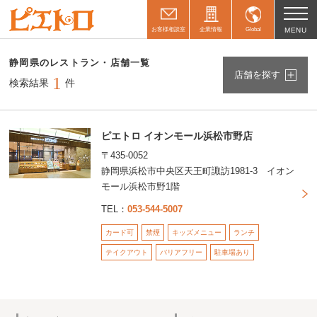
お客様相談室
企業情報
Global
MENU
静岡県のレストラン・店舗一覧
店舗を探す
1
検索結果
件
ピエトロ イオンモール浜松市野店
〒435-0052
静岡県浜松市中央区天王町諏訪1981-3 イオン
モール浜松市野1階
TEL：
053-544-5007
カード可
禁煙
キッズメニュー
ランチ
テイクアウト
バリアフリー
駐車場あり