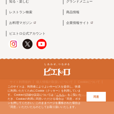
知る・楽しむ
グランドメニュー
レストラン検索
商品情報
お料理マガジン
企業情報サイト
ピエトロ公式アカウント
サイト利用規約
個人情報の取扱いについて
Cookieについて
このサイトは、利用者によりよいサービスを提供し、快適
サイトマップ
に利用いただくためにCookie（クッキー）を利用していま
す。 Cookieの詳細や設定については「
こちら
」をご覧いた
Copyright© PIETRO GROUP. ALL RIGHTS RESERVED.
同意
だき、Cookieの利用に同意いただける場合は「同意」ボタ
ンを押してください。このままページを遷移された場合は
「同意」いただいたものとしてお取り扱いいたします。