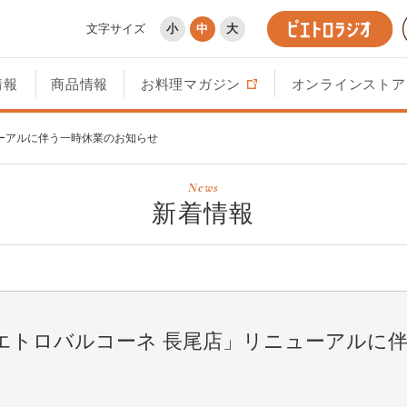
文字サイズ
小
中
大
情報
商品情報
お料理マガジン
オンラインストア
ーアルに伴う一時休業のお知らせ
News
新着情報
エトロバルコーネ 長尾店」リニューアルに