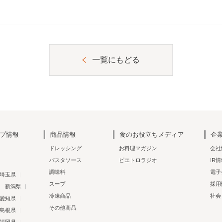
一覧にもどる
プ情報
商品情報
食のお役立ちメディア
企
ドレッシング
お料理マガジン
会社
パスタソース
ピエトロラジオ
IR
調味料
電子
埼玉県
スープ
採用
新潟県
冷凍商品
社会
愛知県
その他商品
島根県