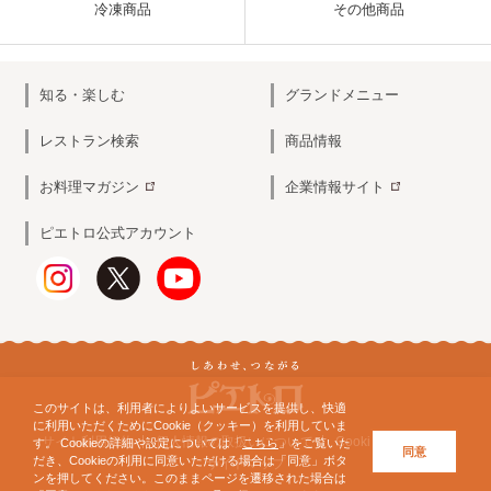
冷凍商品
その他商品
知る・楽しむ
グランドメニュー
レストラン検索
商品情報
お料理マガジン
企業情報サイト
ピエトロ公式アカウント
このサイトは、利用者によりよいサービスを提供し、快適
に利用いただくためにCookie（クッキー）を利用していま
サイト利用規約
個人情報の取扱いについて
Cookieについて
す。 Cookieの詳細や設定については「
こちら
」をご覧いた
同意
だき、Cookieの利用に同意いただける場合は「同意」ボタ
サイトマップ
ンを押してください。このままページを遷移された場合は