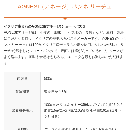
AGNESI（アネージ）ペンネ リーチェ
イタリア生まれのAGNESI(アネージ)ショートパスタ
AGNESI(アネージ)は、小麦の「風味」、パスタの「食感」など、原料・製法
にこだわりを持つ、イタリアの歴史あるパスタメーカーです。 AGNESIの『ペ
ンネ リーチェ』は100％イタリア産デュラム小麦を使用。ねじれた(Ricce=リ
ーチェ)形をしたショートパスタで、表面には溝が入っているので、ソースが
よく絡みます。 風味や食感はもちろん、ユニークな形もお楽しみいただけま
す。
内容量
500g
賞味期限
製造日から3年
100g当たり エネルギー359kcal/たんぱく質13.0g/
栄養成分表示
脂質1.5g/炭水化物72.0g/食塩相当量0.01g (コルッ
シ社分析)
原材料
デュラム小麦のセモリナ、(一部に小麦を含む)