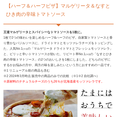
【ハーフ＆ハーフピザ】マルゲリータ＆なすと
ひき肉の辛味トマトソース
王道マルゲリータとスパイシーなトマトソースを1枚に。
1枚で2つの味わいを楽しめるハーフ&ハーフのピザ。自家製トマトソースと香
り豊かなバジルソースに、ドライトマトとモッツァレラチーズをトッピングし
た、人気No.1
の「マルゲリータ ドライトマトとフレッシュモッツァレラ」
(※1)
と、ピリッと辛いトマトソースが効いた、リピート率No.1
の「なすとひき
(※2)
肉の辛味トマトソース」の2つのおいしさを1枚にしました。どちらのピザに
するかお悩みの方や、両方の味を楽しみたいという方におすすめの一品です。
※1 リニューアル前の商品も含む
※2 2024年3月時点 販売中の商品のみでの比較 （※1※2 自社調べ）
※原材料のナチュラルチーズのうち26％が北海道産モッツァレラです。