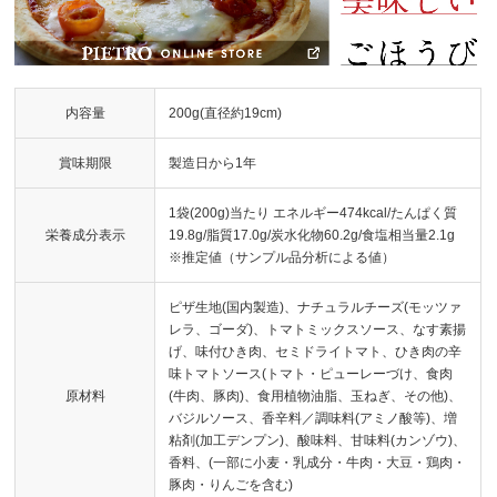
内容量
200g(直径約19cm)
賞味期限
製造日から1年
1袋(200g)当たり エネルギー474kcal/たんぱく質
栄養成分表示
19.8g/脂質17.0g/炭水化物60.2g/食塩相当量2.1g
※推定値（サンプル品分析による値）
ピザ生地(国内製造)、ナチュラルチーズ(モッツァ
レラ、ゴーダ)、トマトミックスソース、なす素揚
げ、味付ひき肉、セミドライトマト、ひき肉の辛
味トマトソース(トマト・ピューレーづけ、食肉
原材料
(牛肉、豚肉)、食用植物油脂、玉ねぎ、その他)、
バジルソース、香辛料／調味料(アミノ酸等)、増
粘剤(加工デンプン)、酸味料、甘味料(カンゾウ)、
香料、(一部に小麦・乳成分・牛肉・大豆・鶏肉・
豚肉・りんごを含む)