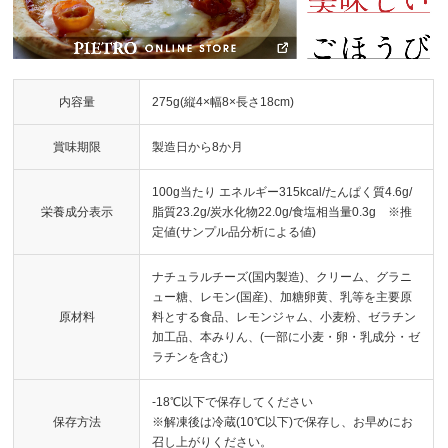
内容量
275g(縦4×幅8×長さ18cm)
賞味期限
製造日から8か月
100g当たり エネルギー315kcal/たんぱく質4.6g/
栄養成分表示
脂質23.2g/炭水化物22.0g/食塩相当量0.3g ※推
定値(サンプル品分析による値)
ナチュラルチーズ(国内製造)、クリーム、グラニ
ュー糖、レモン(国産)、加糖卵黄、乳等を主要原
原材料
料とする食品、レモンジャム、小麦粉、ゼラチン
加工品、本みりん、(一部に小麦・卵・乳成分・ゼ
ラチンを含む)
-18℃以下で保存してください
保存方法
※解凍後は冷蔵(10℃以下)で保存し、お早めにお
召し上がりください。