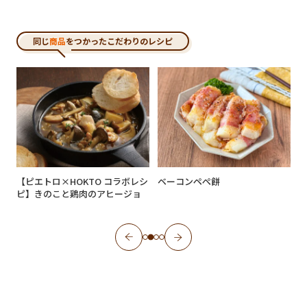
同じ
商品
をつかったこだわりのレシピ
シ
【ピエトロ×HOKTO コラボレシ
ベーコンペぺ餅
ピ】きのこと鶏肉のアヒージョ