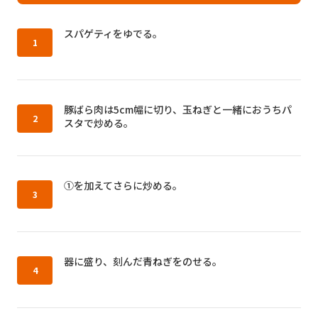
作り方1：
スパゲティをゆでる。
作り方2：
豚ばら肉は5cm幅に切り、玉ねぎと一緒におうちパ
スタで炒める。
作り方3：
①を加えてさらに炒める。
作り方4：
器に盛り、刻んだ青ねぎをのせる。