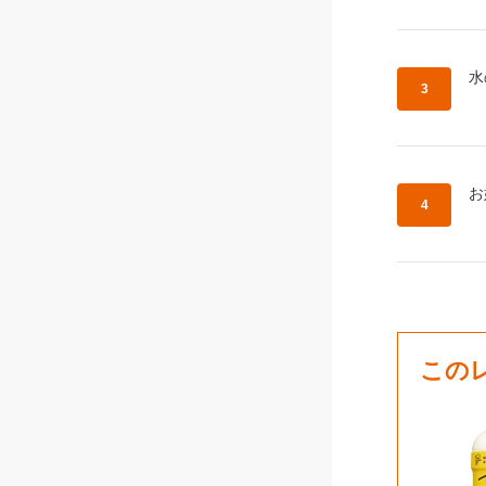
作
水
作
お
この