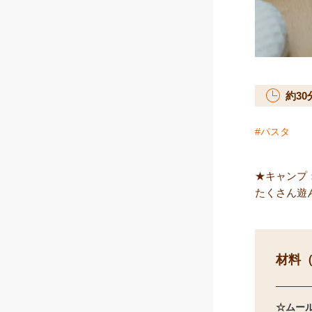
約
30
パスタ
★キャンプ
たくさん遊
材料（
☆ムー