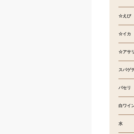
☆えび
☆イカ
☆アサ
スパゲテ
パセリ
白ワイ
水