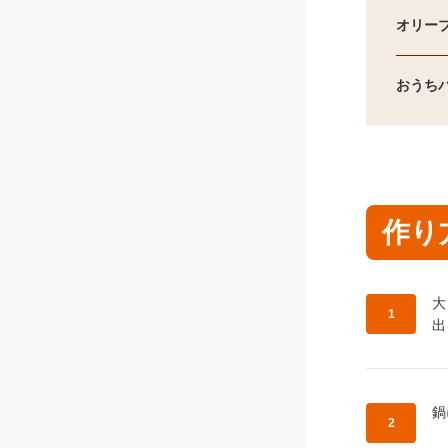
オリー
おうち
作り
作
大
出
作
鍋