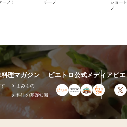
ケーノ！
チーノ
ショー
ノ
お料理マガジン
ピエトロ公式メディア
ピエ
がす
よみもの
ピエトロ公式サイト（新しいウィ
ピエトロオンラインストア
ピエトロホームタウ
ピエトロラジ
X
料理の基礎知識