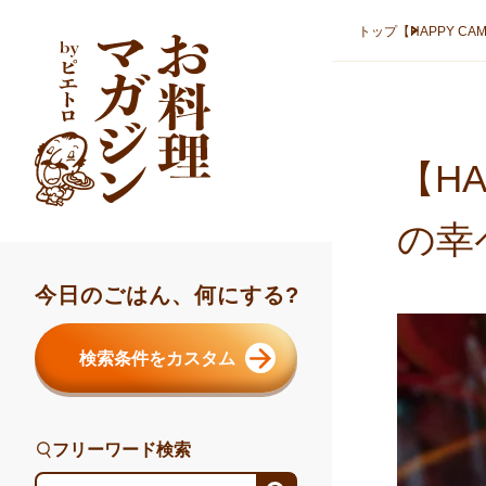
本文へスキップ
トップ
【HAPPY C
【H
の幸
今日のごはん、何にする?
検索条件をカスタム
フリーワード検索
フリーワード検索