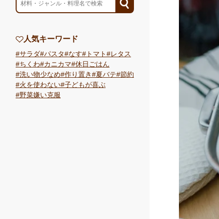
人気キーワード
サラダ
パスタ
なす
トマト
レタス
ちくわ
カニカマ
休日ごはん
洗い物少なめ
作り置き
夏バテ
節約
火を使わない
子どもが喜ぶ
野菜嫌い克服