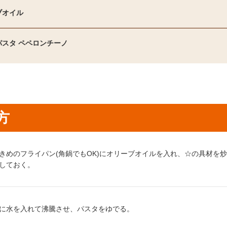
ブオイル
パスタ ペペロンチーノ
方
り方1：
きめのフライパン(角鍋でもOK)にオリーブオイルを入れ、☆の具材を
しておく。
り方2：
に水を入れて沸騰させ、パスタをゆでる。