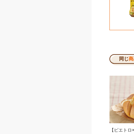
同じ
商
【ピエトロ