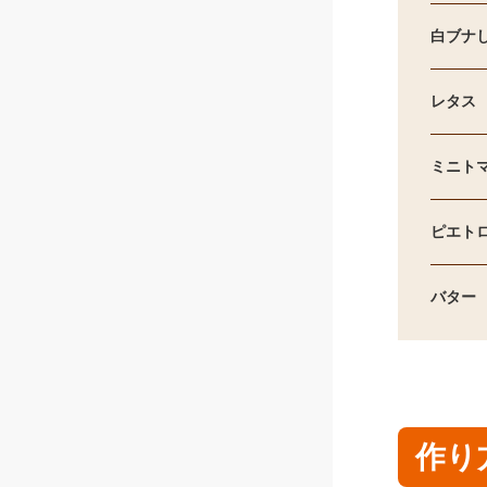
白ブナ
レタス
ミニト
ピエト
バター
作り