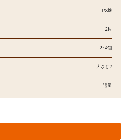
1/2株
2枚
3~4個
大さじ2
適量