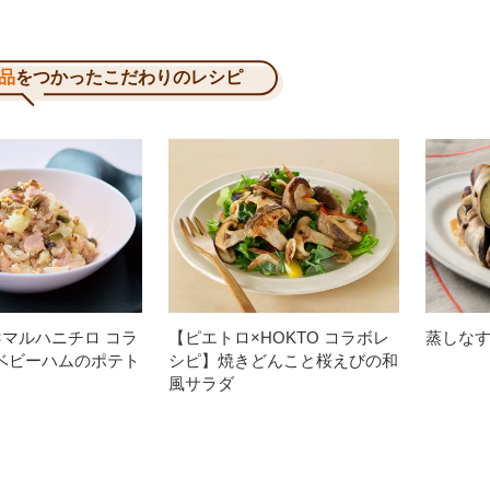
品
をつかったこだわりのレシピ
×マルハニチロ コラ
【ピエトロ×HOKTO コラボレ
蒸しな
ベビーハムのポテト
シピ】焼きどんこと桜えびの和
風サラダ