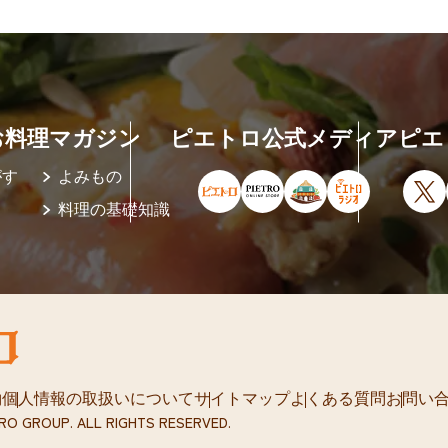
お料理マガジン
ピエトロ公式メディア
ピエ
がす
よみもの
ピエトロ公式サイト（新しいウィ
ピエトロオンラインストア
ピエトロホームタウ
ピエトロラジ
X
料理の基礎知識
約
個人情報の取扱いについて
サイトマップ
よくある質問
お問い
TRO GROUP. ALL RIGHTS RESERVED.