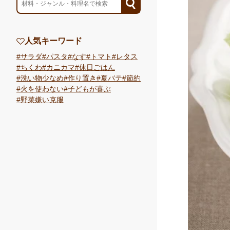
人気キーワード
サラダ
パスタ
なす
トマト
レタス
ちくわ
カニカマ
休日ごはん
洗い物少なめ
作り置き
夏バテ
節約
火を使わない
子どもが喜ぶ
野菜嫌い克服