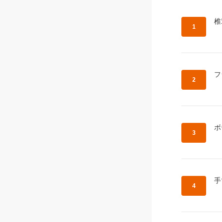
作
椎
作
フ
作
ボ
作
手