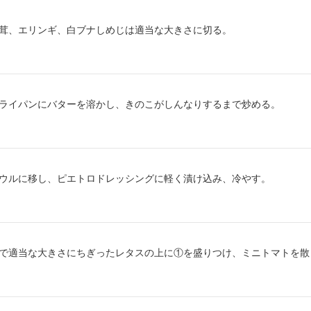
り方1：
茸、エリンギ、白ブナしめじは適当な大きさに切る。
り方2：
ライパンにバターを溶かし、きのこがしんなりするまで炒める。
り方3：
ウルに移し、ピエトロドレッシングに軽く漬け込み、冷やす。
り方4：
で適当な大きさにちぎったレタスの上に①を盛りつけ、ミニトマトを散