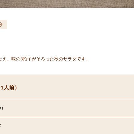
分
たえ、味の3拍子がそろった秋のサラダです。
1人前）
中）
ギ