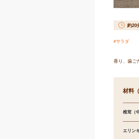
約
20
サラダ
香り、歯ご
材料（
椎茸（
エリン