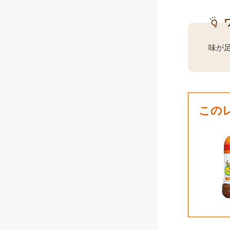
味が
この