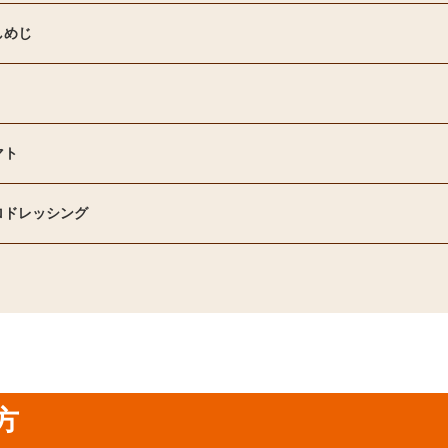
しめじ
マト
ロドレッシング
方