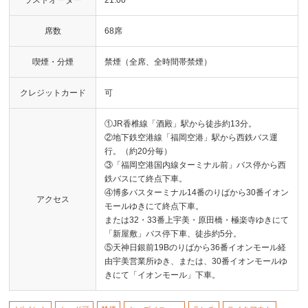
席数
68席
喫煙・分煙
禁煙（全席、全時間帯禁煙）
クレジットカード
可
①JR香椎線「酒殿」駅から徒歩約13分。
②地下鉄空港線「福岡空港」駅から西鉄バス運
行。（約20分毎）
③「福岡空港国内線ターミナル前」バス停から西
鉄バスにて終点下車。
④博多バスターミナル14番のりばから30番イオン
アクセス
モールゆきにて終点下車。
または32・33番上宇美・原田橋・極楽寺ゆきにて
「新屋敷」バス停下車、徒歩約5分。
⑤天神日銀前19Bのりばから36番イオンモール経
由宇美営業所ゆき、または、30番イオンモールゆ
きにて「イオンモール」下車。