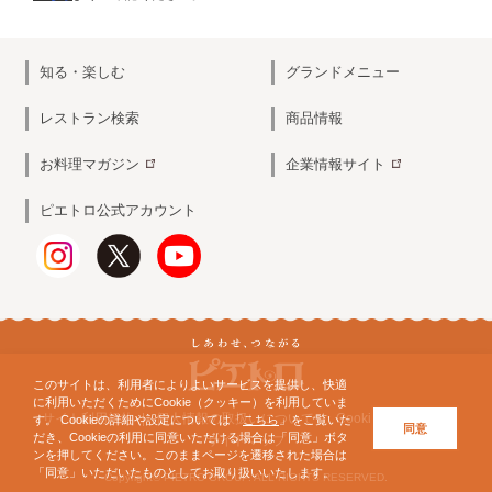
知る・楽しむ
グランドメニュー
レストラン検索
商品情報
お料理マガジン
企業情報サイト
ピエトロ公式アカウント
このサイトは、利用者によりよいサービスを提供し、快適
に利用いただくためにCookie（クッキー）を利用していま
サイト利用規約
個人情報の取扱いについて
Cookieについて
す。 Cookieの詳細や設定については「
こちら
」をご覧いた
同意
だき、Cookieの利用に同意いただける場合は「同意」ボタ
サイトマップ
ンを押してください。このままページを遷移された場合は
「同意」いただいたものとしてお取り扱いいたします。
Copyright© PIETRO GROUP. ALL RIGHTS RESERVED.