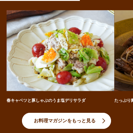
春キャベツと豚しゃぶのうま塩デリサラダ
たっぷり
お料理マガジンをもっと見る