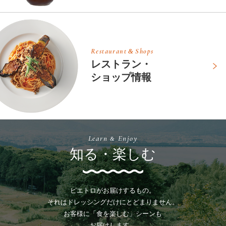
Restaurant
Shops
&
レストラン・
ショップ情報
Learn
Enjoy
&
知る・楽しむ
ピエトロがお届けするもの。
それはドレッシングだけにとどまりません。
お客様に「食を楽しむ」シーンも
お届けします。