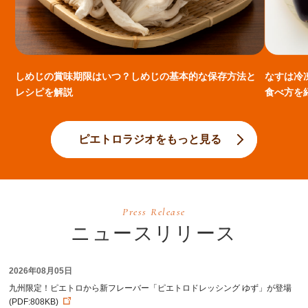
しめじの賞味期限はいつ？しめじの基本的な保存方法と
なすは冷
レシピを解説
食べ方を
ピエトロラジオをもっと見る
Press Release
ニュースリリース
2026年08月05日
九州限定！ピエトロから新フレーバー「ピエトロドレッシング ゆず」が登場
(PDF:808KB)