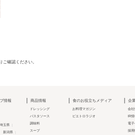
りご確認ください。
プ情報
商品情報
食のお役立ちメディア
企
ドレッシング
お料理マガジン
会社
パスタソース
ピエトロラジオ
IR
調味料
電子
埼玉県
スープ
採用
新潟県