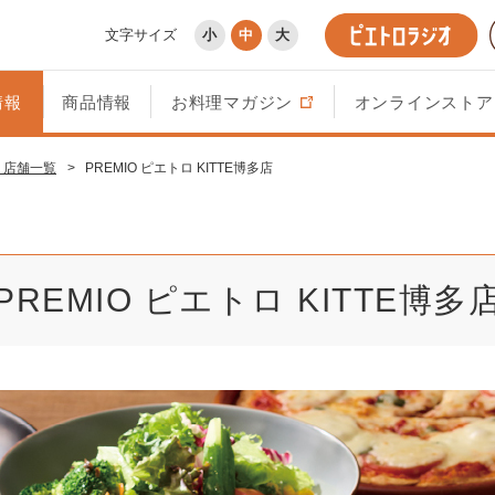
文字サイズ
小
中
大
情報
商品情報
お料理マガジン
オンラインストア
・店舗一覧
>
PREMIO ピエトロ KITTE博多店
PREMIO ピエトロ KITTE博多