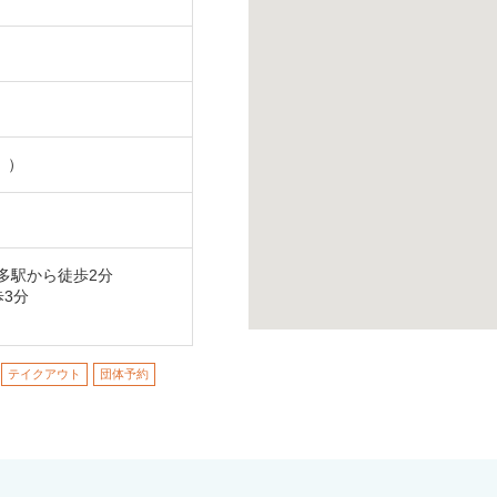
。）
博多駅から徒歩2分
歩3分
テイクアウト
団体予約