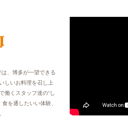
店」では、博多が一望できる
いしいお料理を召し上
で働くスタッフ達の“し
 食を通したいい体験、
。