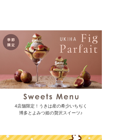
4店舗限定！うきは産の希少いちぢく
博多とよみつ姫の贅沢スイーツ♪