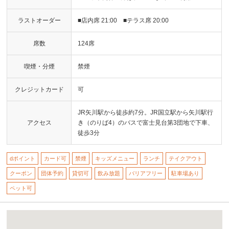
ラストオーダー
■店内席 21:00 ■テラス席 20:00
席数
124席
喫煙・分煙
禁煙
クレジットカード
可
JR矢川駅から徒歩約7分。JR国立駅から矢川駅行
アクセス
き（のりば4）のバスで富士見台第3団地で下車、
徒歩3分
dポイント
カード可
禁煙
キッズメニュー
ランチ
テイクアウト
クーポン
団体予約
貸切可
飲み放題
バリアフリー
駐車場あり
ペット可