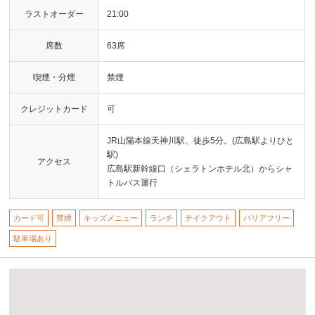
ラストオーダー
21:00
席数
63席
喫煙・分煙
禁煙
クレジットカード
可
JR山陽本線天神川駅、徒歩5分。(広島駅よりひと
駅)
アクセス
広島駅新幹線口（シェラトンホテル北）からシャ
トルバス運行
カード可
禁煙
キッズメニュー
ランチ
テイクアウト
バリアフリー
駐車場あり