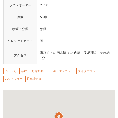
ラストオーダー
21:30
席数
58席
喫煙・分煙
禁煙
クレジットカード
可
東京メトロ 南北線･丸ノ内線「後楽園駅」 徒歩約
アクセス
1分
カード可
禁煙
充電スポット
キッズメニュー
テイクアウト
バリアフリー
駐車場あり