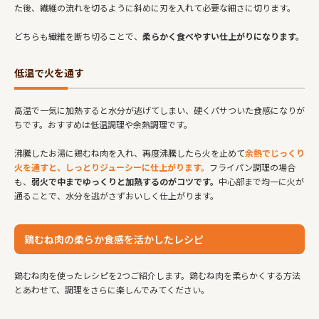
た後、繊維の流れを切るように斜めに刃を入れて必要な細さに切ります。
どちらも繊維を断ち切ることで、
柔らかく食べやすい仕上がりになります。
低温で火を通す
高温で一気に加熱すると水分が逃げてしまい、硬くパサついた食感になりが
ちです。おすすめは低温調理や余熱調理です。
沸騰したお湯に鶏むね肉を入れ、再度沸騰したら火を止めて
余熱でじっくり
火を通すと、しっとりジューシーに仕上がります。
フライパン調理の場合
も、
弱火で中までゆっくりと加熱するのがコツです。
中心部まで均一に火が
通ることで、水分を逃がさずおいしく仕上がります。
鶏むね肉の柔らか食感を活かしたレシピ
鶏むね肉を使ったレシピを2つご紹介します。鶏むね肉を柔らかくする方法
とあわせて、調理をさらに楽しんでみてください。