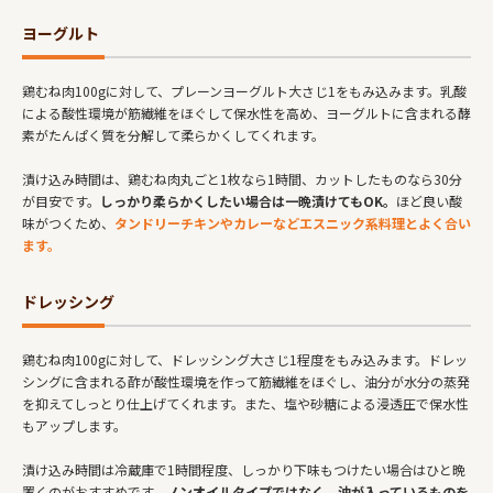
ヨーグルト
鶏むね肉100gに対して、プレーンヨーグルト大さじ1をもみ込みます。乳酸
による酸性環境が筋繊維をほぐして保水性を高め、ヨーグルトに含まれる酵
素がたんぱく質を分解して柔らかくしてくれます。
漬け込み時間は、鶏むね肉丸ごと1枚なら1時間、カットしたものなら30分
が目安です。
しっかり柔らかくしたい場合は一晩漬けてもOK。
ほど良い酸
味がつくため、
タンドリーチキンやカレーなどエスニック系料理とよく合い
ます。
ドレッシング
鶏むね肉100gに対して、ドレッシング大さじ1程度をもみ込みます。ドレッ
シングに含まれる酢が酸性環境を作って筋繊維をほぐし、油分が水分の蒸発
を抑えてしっとり仕上げてくれます。また、塩や砂糖による浸透圧で保水性
もアップします。
漬け込み時間は冷蔵庫で1時間程度、しっかり下味もつけたい場合はひと晩
置くのがおすすめです。
ノンオイルタイプではなく、油が入っているものを