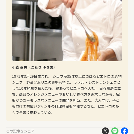
小森 幸夫（こもり ゆきお）
1971年3月29日生まれ。 シェフ歴35年以上にのぼるピエトロの名物
シェフ。野菜ソムリエの資格も持つ。 ホテル・レストランシェフと
して10年経験を積んだ後、縁あってピエトロへ入社。 日々厨房に立
ち、商品のアレンジメニューやおいしい食べ方を追求しながら、繊
細かつユーモラスなメニューの開発を担当。また、大人向け、子ど
も向けの幅広いジャンルの料理教室も開催するなど、ピエトロの多
くの事業に携わっている。
この記事をシェア