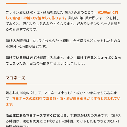
ブライン液とは水・塩・砂糖を混ぜた漬け込み液のことで、
水100mlに対
して塩5g・砂糖5gを溶かして作ります。
鶏むね肉に数か所フォークを刺し
ておくと、液がよりしみ込みやすくなります。好みでレモンやハーブを加え
るのもおすすめです。
漬け込み時間は、丸ごと1枚なら2〜4時間、そぎ切りなどカットしたものな
ら30分〜1時間が目安です。
漬けている間は必ず冷蔵庫
に入れます。また、
漬けすぎるとしょっぱくなっ
てしまう
ため、目安の時間を守るようにしましょう。
マヨネーズ
鶏むね肉100gに対して、マヨネーズ小さじ1・塩ひとつまみをもみ込みま
す。
マヨネーズの原材料である酢・油・卵が肉を柔らかくすると言われてい
ます。
冷蔵庫にあるマヨネーズですぐに試せる、手軽さが魅力
の方法です。漬け込
み時間は、鶏むね肉丸ごと1枚なら1〜2時間、カットしたものなら30分〜1
時間が目安です。