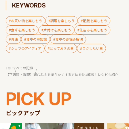
KEYWORDS
#お買い物を楽しもう
#調理を楽しもう
#配膳を楽しもう
#食卓を楽しもう
#片付けを楽しもう
#仕込みを楽しもう
#冷凍
#食卓の豆知識
#食卓のお悩み解決
#シェフのアイディア
#とっておきの日
#ラクしたい日
TOP
すべての記事
【下処理・調理】鶏むね肉を柔らかくする方法を6つ解説！レシピも紹介
PICK UP
ピックアップ