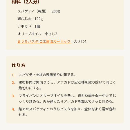
材料（2人分）
スパゲティ（乾麺）…200g
鶏むね肉…100g
アボカド…1個
オリーブオイル…小さじ2
おうちパスタ ごま醤油ガーリック
…大さじ4
作り方
スパゲティを袋の表示通りに茹でる。
鶏むね肉は角切りにし、アボカドは皮と種を取り除いて同じく
角切りにする。
フライパンにオリーブオイルを熱し、鶏むね肉を弱〜中火でじ
っくり炒める。火が通ったらアボカドを加えてさっと炒める。
茹でたスパゲティとおうちパスタを加え、全体をよく混ぜ合わ
せる。