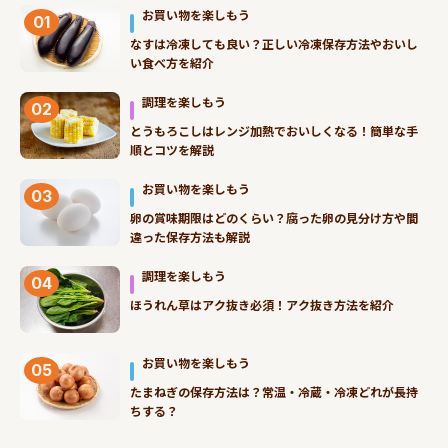
お買い物を楽しもう
01
なすは冷凍しても良い？正しい冷凍保存方法やおいし
い食べ方を紹介
調理を楽しもう
02
とうもろこしはレンジ加熱でおいしくなる！簡単な手
順とコツを解説
お買い物を楽しもう
03
卵の賞味期限はどのくらい？腐った卵の見分け方や間
違った保存方法も解説
調理を楽しもう
04
ほうれん草はアク抜き必須！アク抜き方法を紹介
お買い物を楽しもう
05
たまねぎの保存方法は？常温・冷蔵・冷凍どれが長持
ちする？