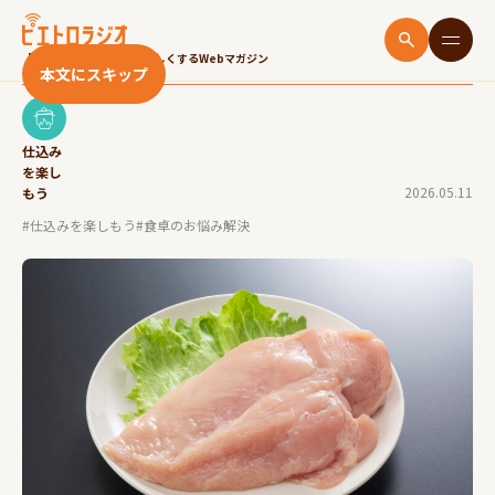
【下処理・調理】鶏むね肉を柔らかくする方法を6
つ解説！レシピも紹介
「いただきます！」をたのしくするWebマガジン
本文にスキップ
仕込み
を楽し
2026.05.11
もう
#仕込みを楽しもう
#食卓のお悩み解決