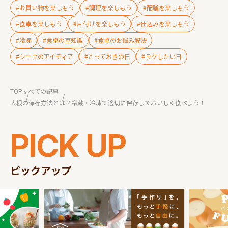
#お買い物を楽しもう
#調理を楽しもう
#配膳を楽しもう
#食卓を楽しもう
#片付けを楽しもう
#仕込みを楽しもう
#冷凍
#食卓の豆知識
#食卓のお悩み解決
#シェフのアイディア
#とっておきの日
#ラクしたい日
TOP
すべての記事
大根の保存方法とは？冷蔵・冷凍で適切に保存しておいしく食べよう！
PICK UP
ピックアップ