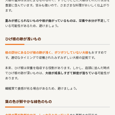
豊富に含んでいます。甘みも強いので、さまざまな料理がおいしく仕上がり
ます。
重みが感じられないものや根が曲がっているものは、栄養や水分が不足
して
いる可能性があるため、避けましょう。
ひげ根の跡が浅いもの
根の部分にあるひげ根の跡が浅く、ボツボツしていない大根
もおすすめで
す。適切なタイミングで収穫されたみずみずしい大根の証拠です。
本来、ひげ根は栄養を吸収する役割があります。しかし、店頭に並んだ時点
でひげ根の跡が深いものは、
大根が成長しすぎて鮮度が落ちている
可能性が
あります。
繊維質で食感が劣る場合があるため、避けましょう。
葉の色が鮮やかな緑色のもの
大根の葉が色鮮やかで、しっかりと立っている
のも新鮮さの証です。