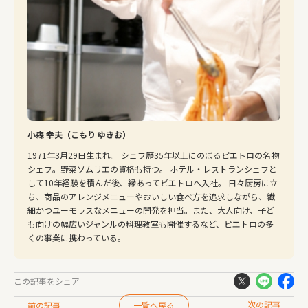
小森 幸夫（こもり ゆきお）
1971年3月29日生まれ。 シェフ歴35年以上にのぼるピエトロの名物
シェフ。野菜ソムリエの資格も持つ。 ホテル・レストランシェフと
して10年経験を積んだ後、縁あってピエトロへ入社。 日々厨房に立
ち、商品のアレンジメニューやおいしい食べ方を追求しながら、繊
細かつユーモラスなメニューの開発を担当。また、大人向け、子ど
も向けの幅広いジャンルの料理教室も開催するなど、ピエトロの多
くの事業に携わっている。
この記事をシェア
次の記事
前の記事
一覧へ戻る