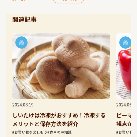
関連記事
9
2024.06.10
けは冷凍がおすすめ！冷凍する
ピーマンとパプリカ
トと保存方法を紹介
観点から違いをご紹
を楽しもう
#食卓の豆知識
#お買い物を楽しもう
#食卓の豆