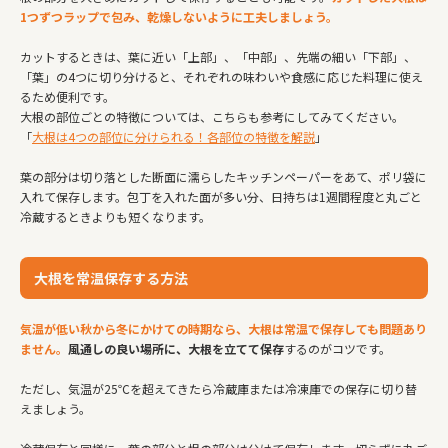
1つずつラップで包み、乾燥しないように工夫しましょう。
カットするときは、葉に近い「上部」、「中部」、先端の細い「下部」、
「葉」の4つに切り分けると、それぞれの味わいや食感に応じた料理に使え
るため便利です。
大根の部位ごとの特徴については、こちらも参考にしてみてください。
「
大根は4つの部位に分けられる！各部位の特徴を解説
」
葉の部分は切り落とした断面に濡らしたキッチンペーパーをあて、ポリ袋に
入れて保存します。包丁を入れた面が多い分、日持ちは1週間程度と丸ごと
冷蔵するときよりも短くなります。
大根を常温保存する方法
気温が低い秋から冬にかけての時期なら、大根は常温で保存しても問題あり
ません。
風通しの良い場所に、大根を立てて保存
するのがコツです。
ただし、気温が25℃を超えてきたら冷蔵庫または冷凍庫での保存に切り替
えましょう。