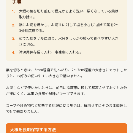
手順
大根の葉を切り離して根元からよく洗い、悪くなっている葉は
取り除く。
鍋にお湯を沸かし、お湯1Lに対して塩を小さじ1加えて葉を2～
3分程度茹でる。
茹でた葉をザルに取り、水分をしっかり絞って食べやすい大き
さに切る。
冷凍用保存袋に入れ、冷凍庫に入れる。
葉を切るときは、5mm程度で刻んだり、2～3cm程度の大きさにカットした
りと、お好みの使いやすい大きさで構いません。
お浸しなどで使いたいときは、前日に冷蔵庫に移して解凍させておくと水分
が出にくく、本来の食感や風味がキープできます。
スープや炒め物など加熱する料理に使う場合は、解凍せずにそのまま調理し
ても問題ありません。
大根を長期保存する方法