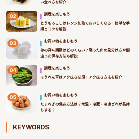
い食べ方を紹介
調理を楽しもう
02
とうもろこしはレンジ加熱でおいしくなる！簡単な手
順とコツを解説
お買い物を楽しもう
03
卵の賞味期限はどのくらい？腐った卵の見分け方や間
違った保存方法も解説
調理を楽しもう
04
ほうれん草はアク抜き必須！アク抜き方法を紹介
お買い物を楽しもう
05
たまねぎの保存方法は？常温・冷蔵・冷凍どれが長持
ちする？
KEYWORDS