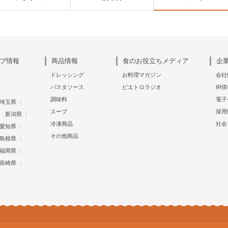
プ情報
商品情報
食のお役立ちメディア
企
ドレッシング
お料理マガジン
会社
パスタソース
ピエトロラジオ
IR
調味料
電子
埼玉県
スープ
採用
新潟県
冷凍商品
社会
愛知県
その他商品
島根県
福岡県
長崎県