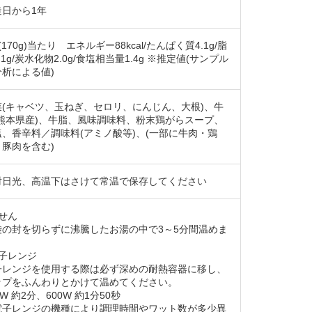
造日から1年
(170g)当たり エネルギー88kcal/たんぱく質4.1g/脂
.1g/炭水化物2.0g/食塩相当量1.4g ※推定値(サンプル
分析による値)
菜(キャベツ、玉ねぎ、セロリ、にんじん、大根)、牛
(熊本県産)、牛脂、風味調味料、粉末鶏がらスープ、
塩、香辛料／調味料(アミノ酸等)、(一部に牛肉・鶏
・豚肉を含む)
射日光、高温下はさけて常温で保存してください
せん
袋の封を切らずに沸騰したお湯の中で3～5分間温めま
。
電子レンジ
子レンジを使用する際は必ず深めの耐熱容器に移し、
ップをふんわりとかけて温めてください。
0W 約2分、600W 約1分50秒
電子レンジの機種により調理時間やワット数が多少異