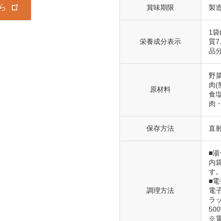
ら
賞味期限
製
1袋
栄養成分表示
質7
品
野
肉
原材料
食
肉
保存方法
直
■湯
内
す
■
調理方法
電
ラ
50
※