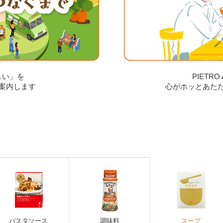
しい」を
PIETR
案内します
心がホッとあた
パスタソース
調味料
スープ