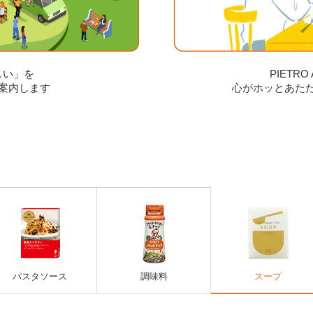
しい」を
PIETR
案内します
心がホッとあた
パスタソース
調味料
スープ