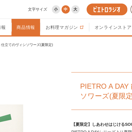
文字サイズ
小
中
大
情報
商品情報
お料理マガジン
オンラインストア
島トマト仕立てのヴィシソワーズ(夏限定)
PIETRO A 
ソワーズ(夏限定
【夏限定】しあわせはじけるSO