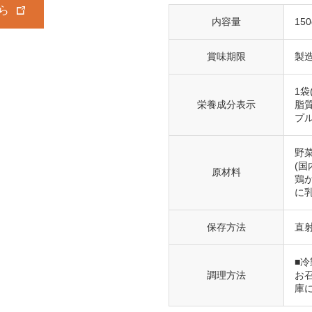
ら
内容量
150
賞味期限
製
1袋
栄養成分表示
脂質
プ
野
(
原材料
鶏
に
保存方法
直
■冷
調理方法
お
庫