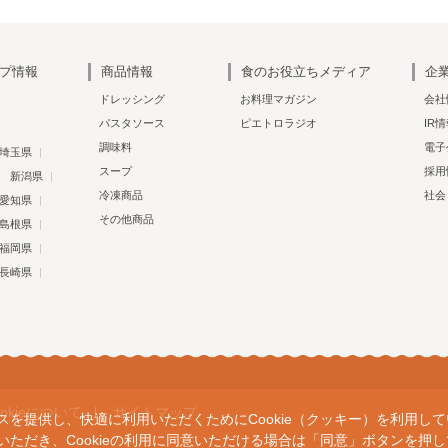
プ情報
商品情報
食のお役立ちメディア
企
ドレッシング
お料理マガジン
会社
パスタソース
ピエトロラジオ
IR
調味料
電子
埼玉県
スープ
採用
新潟県
冷凍商品
社会
愛知県
その他商品
島根県
福岡県
長崎県
ookieについて
サイトマップ
提供し、快適に利用いただくためにCookie（クッキー）を利用していま
いただき、Cookieの利用に同意いただける場合は「同意」ボタンを押