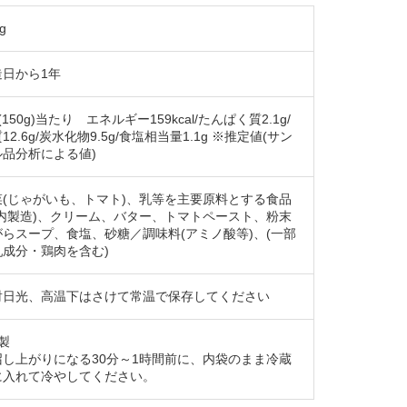
g
造日から1年
(150g)当たり エネルギー159kcal/たんぱく質2.1g/
12.6g/炭水化物9.5g/食塩相当量1.1g ※推定値(サン
ル品分析による値)
菜(じゃがいも、トマト)、乳等を主要原料とする食品
国内製造)、クリーム、バター、トマトペースト、粉末
がらスープ、食塩、砂糖／調味料(アミノ酸等)、(一部
乳成分・鶏肉を含む)
射日光、高温下はさけて常温で保存してください
製
召し上がりになる30分～1時間前に、内袋のまま冷蔵
に入れて冷やしてください。