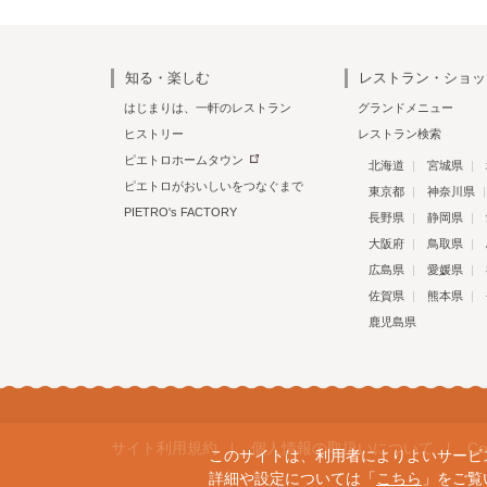
知る・楽しむ
レストラン・ショッ
はじまりは、一軒のレストラン
グランドメニュー
ヒストリー
レストラン検索
ピエトロホームタウン
北海道
宮城県
ピエトロがおいしいをつなぐまで
東京都
神奈川県
PIETRO's FACTORY
長野県
静岡県
大阪府
鳥取県
広島県
愛媛県
佐賀県
熊本県
鹿児島県
サイト利用規約
個人情報の取扱いについて
C
このサイトは、利用者によりよいサービスを
詳細や設定については「
こちら
」をご覧