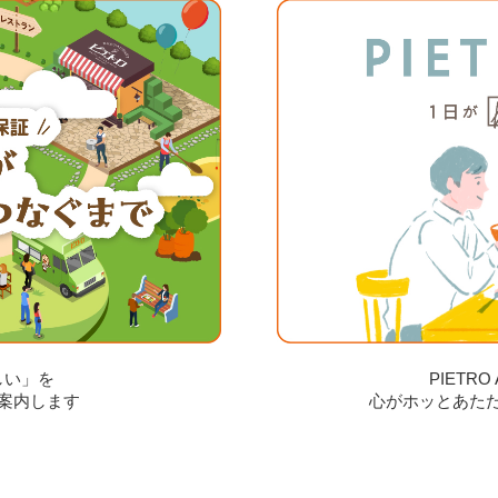
しい」を
PIETR
案内します
心がホッとあた