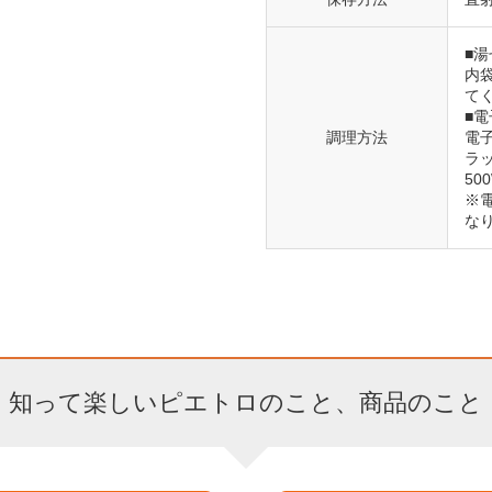
■湯
内
て
■
調理方法
電
ラ
50
※
な
知って楽しいピエトロのこと、商品のこと