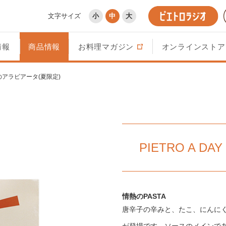
文字サイズ
小
中
大
情報
商品情報
お料理マガジン
オンラインストア
たこのアラビアータ(夏限定)
PIETRO A 
情熱のPASTA
唐辛子の辛みと、たこ、にんに