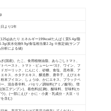
g
造日より1年
(125g)あたり エネルギー199kcal/たんぱく質5.4g/脂
5.3g/炭水化物9.9g/食塩相当量2.2g ※推定値(サンプ
品分析による値)
ねぎ(国産)、たこ、食用植物油脂、あらごしトマト、
マトペースト、トマト・ピューレーづけ、ワイン、フ
イドガーリック、にんにく、砂糖、食塩、昆布茶、ア
リエキス、ホタテエキス、醸造酢、唐辛子、えびエキ
、粉末ブイヨン、しょうゆ、かにエキス、ブラックペ
パー、混合香辛料、パセリ／調味料(アミノ酸等)、増
(加工デンプン)、着色料(紅麹)、酸味料、甘味料(カ
ゾウ)、(一部にえび・かに・小麦・乳成分・大豆・り
を含む)
射日光、高温下はさけて常温で保存してください。