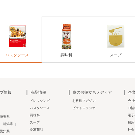
パスタソース
調味料
スープ
プ情報
商品情報
食のお役立ちメディア
企
ドレッシング
お料理マガジン
会社
パスタソース
ピエトロラジオ
IR
調味料
電子
埼玉県
スープ
採用
新潟県
冷凍商品
社会
愛知県