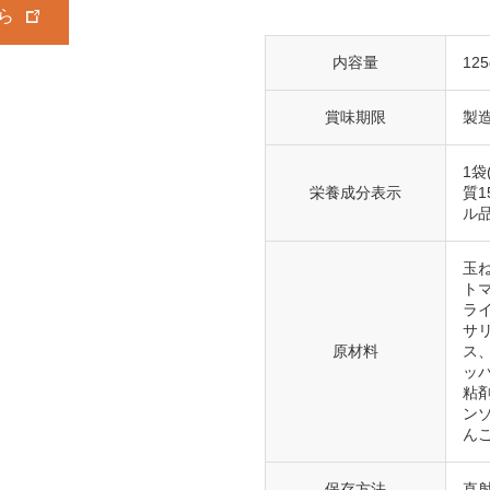
ら
内容量
125
賞味期限
製
1袋
栄養成分表示
質1
ル
玉
ト
ラ
サ
原材料
ス
ッ
粘剤
ン
んご
保存方法
直