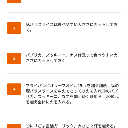
作り方2：
豚バラスライスは食べやすい大きさにカットしてお
く。
作り方3：
パプリカ、ズッキーニ、ナスは洗って食べやすい大
きさにカットしておく。
作り方4：
フライパンにオリーブオイル15ccを加え加熱し②の
豚バラスライスを中火でじっくり火を入れ③のパプ
リカ、ズッキーニ、なすを加え軽く炒める。水40cc
を加え全体に火を入れる。
作り方5：
④に「ごま醤油ガーリック」大さじ２杯を加える。