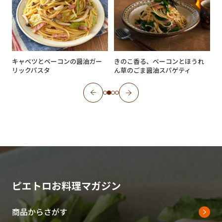
ラ
キャベツとベーコンの醤油ガー
きのこ香る、ベーコンとほうれ
リックパスタ
ん草のごま醤油スパゲティ
ピエトロお料理マガジン
商品からさがす