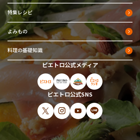
特集レシピ
よみもの
料理の基礎知識
ピエトロ公式メディア
ピエトロ公式サイト（新しいウィンドウで開
ピエトロオンラインストア（新しい
ピエトロホームタウン（新し
ピエトロラジオ（新
ピエトロ公式SNS
X（新しいウィンドウで開きます）
Instagram（新しいウィンドウで開
YouTube（新しいウィンド
LINE（新しいウィ