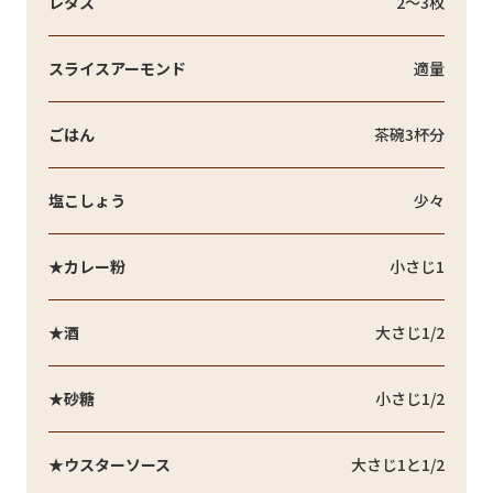
レタス
2～3枚
スライスアーモンド
適量
ごはん
茶碗3杯分
塩こしょう
少々
★カレー粉
小さじ1
★酒
大さじ1/2
★砂糖
小さじ1/2
★ウスターソース
大さじ1と1/2