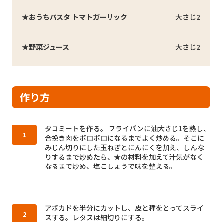
★おうちパスタ トマトガーリック
大さじ2
★野菜ジュース
大さじ2
作り方
作り方1：
タコミートを作る。 フライパンに油大さじ1を熱し、
合挽き肉をポロポロになるまでよく炒める。そこに
みじん切りにした玉ねぎとにんにくを加え、しんな
りするまで炒めたら、★の材料を加えて汁気がなく
なるまで炒め、塩こしょうで味を整える。
作り方2：
アボカドを半分にカットし、皮と種をとってスライ
スする。レタスは細切りにする。