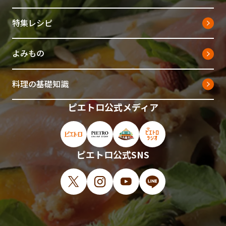
特集レシピ
よみもの
料理の基礎知識
ピエトロ公式メディア
ピエトロ公式サイト（新しいウィンドウで開
ピエトロオンラインストア（新しい
ピエトロホームタウン（新し
ピエトロラジオ（新
ピエトロ公式SNS
X（新しいウィンドウで開きます）
Instagram（新しいウィンドウで開
YouTube（新しいウィンド
LINE（新しいウィ