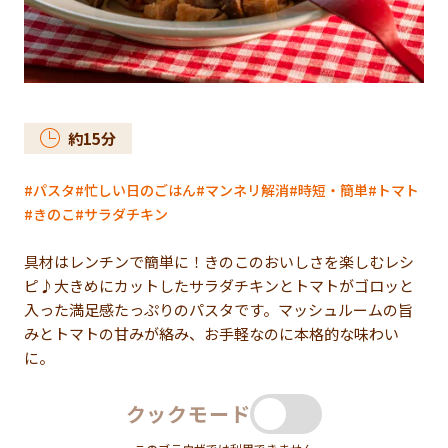
約
15
分
パスタ
忙しい日のごはん
マンネリ解消
時短・簡単
トマト
きのこ
サラダチキン
具材はレンチンで簡単に！きのこのおいしさを楽しむレシ
ピ♪大きめにカットしたサラダチキンとトマトがゴロッと
入った満足感たっぷりのパスタです。マッシュルームの旨
みとトマトの甘みが絡み、お手軽なのに本格的な味わい
に。
クックモード