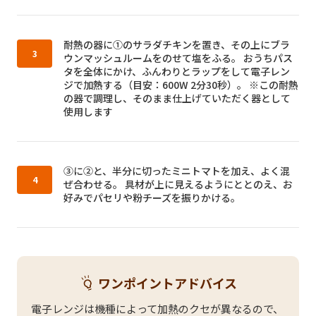
作り方3：
耐熱の器に①のサラダチキンを置き、その上にブラ
ウンマッシュルームをのせて塩をふる。 おうちパス
タを全体にかけ、ふんわりとラップをして電子レン
ジで加熱する（目安：600W 2分30秒）。 ※この耐熱
の器で調理し、そのまま仕上げていただく器として
使用します
作り方4：
③に②と、半分に切ったミニトマトを加え、よく混
ぜ合わせる。 具材が上に見えるようにととのえ、お
好みでパセリや粉チーズを振りかける。
ワンポイントアドバイス
電子レンジは機種によって加熱のクセが異なるので、