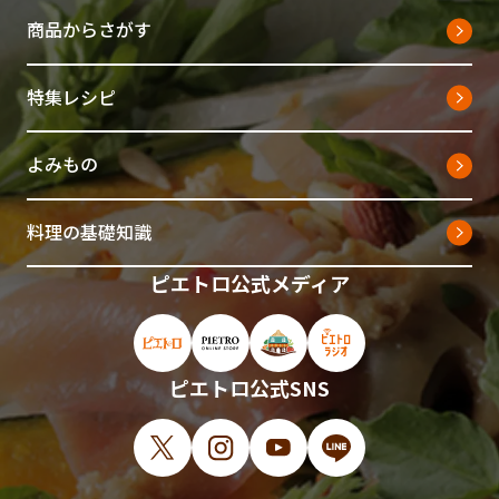
商品からさがす
特集レシピ
よみもの
料理の基礎知識
ピエトロ公式メディア
ピエトロ公式サイト（新しいウィンドウで開
ピエトロオンラインストア（新しい
ピエトロホームタウン（新し
ピエトロラジオ（新
ピエトロ公式SNS
X（新しいウィンドウで開きます）
Instagram（新しいウィンドウで開
YouTube（新しいウィンド
LINE（新しいウィ