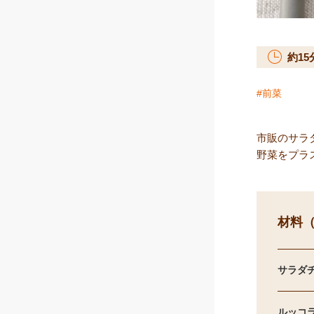
約
15
前菜
市販のサラ
野菜をプラス
材料（
サラダチ
ルッコ