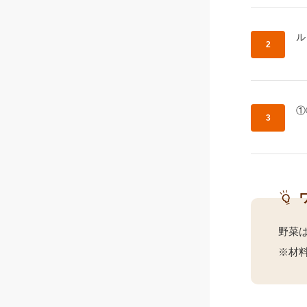
作
ル
作
①
野菜
※材