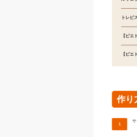
トレビ
【ピエト
【ピエト
作り
作
サ