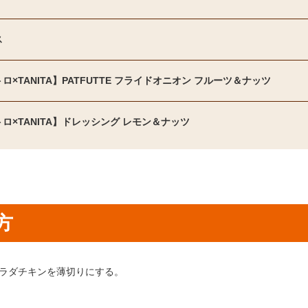
ス
ロ×TANITA】PATFUTTE フライドオニオン フルーツ＆ナッツ
ロ×TANITA】ドレッシング レモン＆ナッツ
方
り方1：
ラダチキンを薄切りにする。