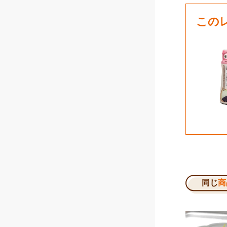
この
同じ
商