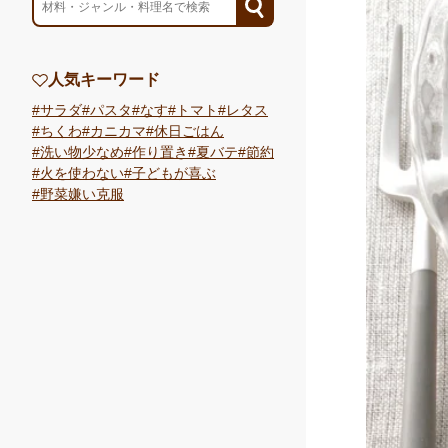
人気キーワード
サラダ
パスタ
なす
トマト
レタス
ちくわ
カニカマ
休日ごはん
洗い物少なめ
作り置き
夏バテ
節約
火を使わない
子どもが喜ぶ
野菜嫌い克服