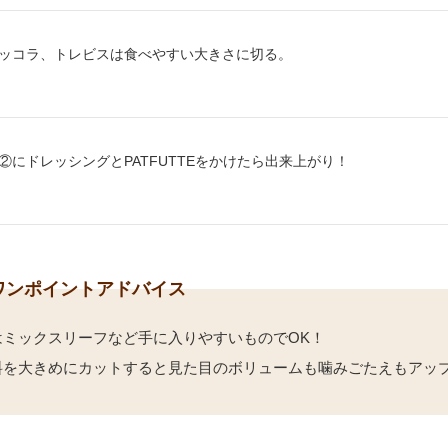
り方2：
ッコラ、トレビスは食べやすい大きさに切る。
り方3：
②にドレッシングとPATFUTTEをかけたら出来上がり！
ワンポイントアドバイス
はミックスリーフなど手に入りやすいものでOK！
料を大きめにカットすると見た目のボリュームも噛みごたえもアッ