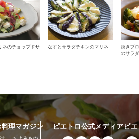
リネのチョップドサ
なすとサラダチキンのマリネ
焼きブ
のサラ
お料理マガジン
ピエトロ公式メディア
ピエ
がす
よみもの