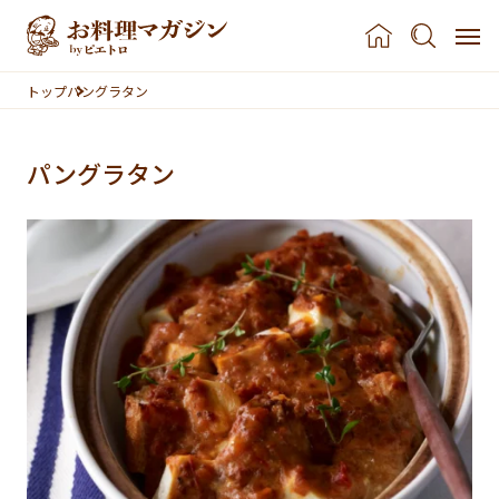
本文へスキップ
トップ
パングラタン
パングラタン