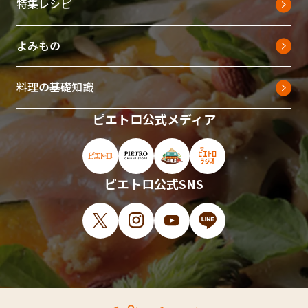
特集レシピ
よみもの
料理の基礎知識
ピエトロ公式メディア
ピエトロ公式サイト（新しいウィンドウで開
ピエトロオンラインストア（新しい
ピエトロホームタウン（新し
ピエトロラジオ（新
ピエトロ公式SNS
X（新しいウィンドウで開きます）
Instagram（新しいウィンドウで開
YouTube（新しいウィンド
LINE（新しいウィ