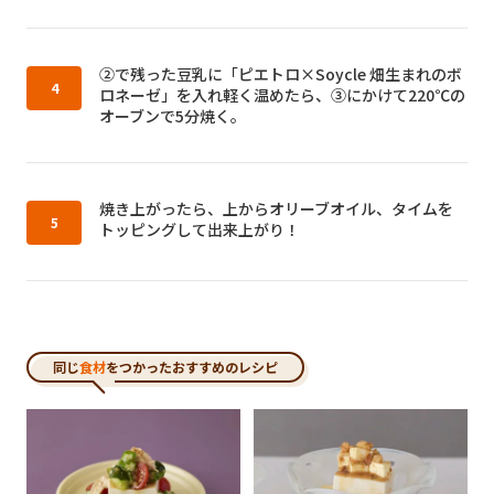
作り方4：
②で残った豆乳に「ピエトロ×Soycle 畑生まれのボ
ロネーゼ」を入れ軽く温めたら、③にかけて220℃の
オーブンで5分焼く。
作り方5：
焼き上がったら、上からオリーブオイル、タイムを
トッピングして出来上がり！
同じ
食材
をつかったおすすめのレシピ