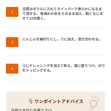
作り方1：
豆腐はボウルに入れてホイッパーで滑らかになるま
で混ぜる。 乾燥わかめをそのまま加え、軽くなじま
せて10分置く。
作り方2：
にんじんを細切りにし、①に加え、混ぜ合わせる。
作り方3：
②にドレッシングを加えて和え、器に盛りつけ、のり
をトッピングする。
ワンポイントアドバイス
豆腐は水切り不要です◎