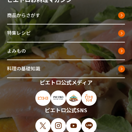
商品からさがす
特集レシピ
よみもの
料理の基礎知識
ピエトロ公式メディア
ピエトロ公式サイト（新しいウィンドウで開
ピエトロオンラインストア（新しい
ピエトロホームタウン（新し
ピエトロラジオ（新
ピエトロ公式SNS
X（新しいウィンドウで開きます）
Instagram（新しいウィンドウで開
YouTube（新しいウィンド
LINE（新しいウィ