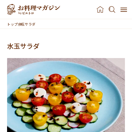
本文へスキップ
トップ
水玉サラダ
水玉サラダ