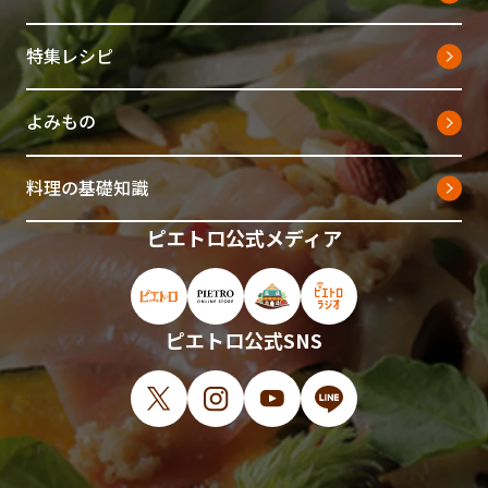
特集レシピ
よみもの
料理の基礎知識
ピエトロ公式メディア
ピエトロ公式サイト（新しいウィンドウで開
ピエトロオンラインストア（新しい
ピエトロホームタウン（新し
ピエトロラジオ（新
ピエトロ公式SNS
X（新しいウィンドウで開きます）
Instagram（新しいウィンドウで開
YouTube（新しいウィンド
LINE（新しいウィ