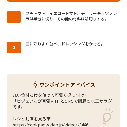
作り方1：
プチトマト、イエロートマト、チェリーモッツァレ
ラは半分に切り、その他の材料は輪切りする。
作り方2：
皿に彩りよく並べ、ドレッシングをかける。
ワンポイントアドバイス
丸い食材だけを使って可愛く盛り付け!
「ビジュアルが可愛い!」とSNSで話題の水玉サラダ
です。
レシピ動画を見る▼
https://cookpad-video.jp/videos/3446