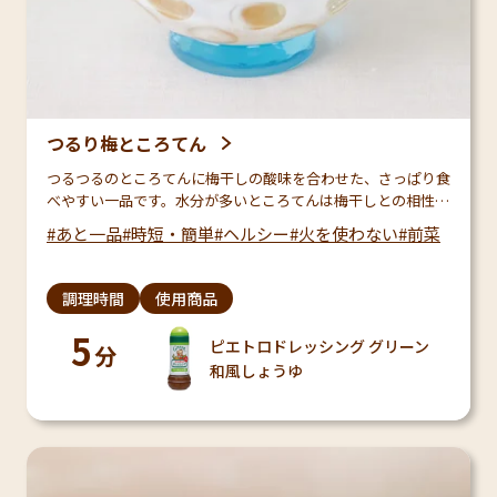
つるり梅ところてん
つるつるのところてんに梅干しの酸味を合わせた、さっぱり食
べやすい一品です。水分が多いところてんは梅干しとの相性抜
群！食欲がない日や軽めに済ませたい時にもぴったりです。
あと一品
時短・簡単
ヘルシー
火を使わない
前菜
調理時間
使用商品
5
ピエトロドレッシング グリーン
分
和風しょうゆ