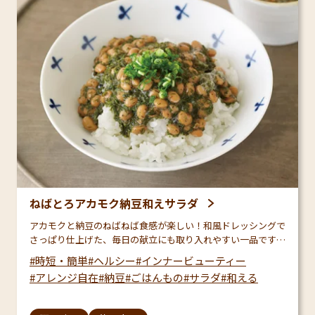
ねばとろアカモク納豆和えサラダ
アカモクと納豆のねばねば食感が楽しい！和風ドレッシングで
さっぱり仕上げた、毎日の献立にも取り入れやすい一品です。
アカモクと納豆のネバネバ成分には食物繊維が含まれ、毎日の
時短・簡単
ヘルシー
インナービューティー
スッキリ感や健やかな食生活をサポート♪
アレンジ自在
納豆
ごはんもの
サラダ
和える