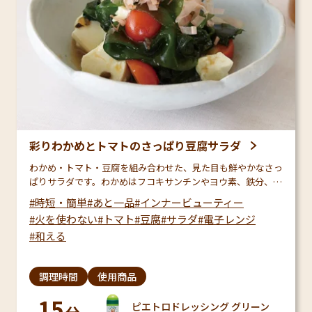
彩りわかめとトマトのさっぱり豆腐サラダ
わかめ・トマト・豆腐を組み合わせた、見た目も鮮やかなさっ
ぱりサラダです。わかめはフコキサンチンやヨウ素、鉄分、カ
リウムなどのミネラルを手軽にとれるので、内側からのきれい
時短・簡単
あと一品
インナービューティー
を目指したい方にもぴったり！和風ドレッシングで素材の…
火を使わない
トマト
豆腐
サラダ
電子レンジ
和える
調理時間
使用商品
15
ピエトロドレッシング グリーン