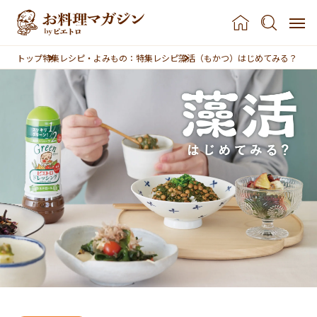
本文へスキップ
トップ
特集レシピ・よみもの：特集レシピ
藻活（もかつ）はじめてみる？