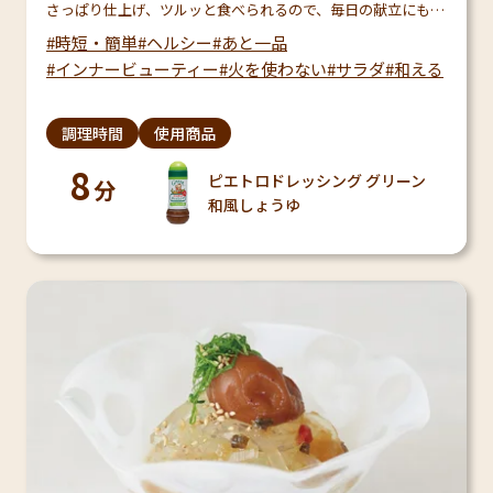
さっぱり仕上げ、ツルッと食べられるので、毎日の献立にも取
り入れやすい一品です。めかぶにはフコキサンチン、長芋には
時短・簡単
ヘルシー
あと一品
食物繊維が含まれており、どちらも毎日のコンディション…
インナービューティー
火を使わない
サラダ
和える
調理時間
使用商品
8
ピエトロドレッシング グリーン
分
和風しょうゆ