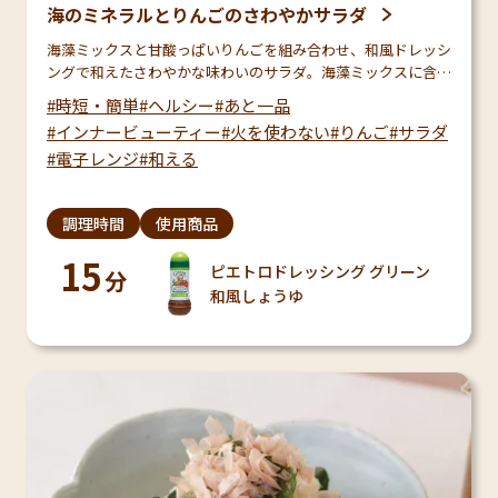
海のミネラルとりんごのさわやかサラダ
海藻ミックスと甘酸っぱいりんごを組み合わせ、和風ドレッシ
ングで和えたさわやかな味わいのサラダ。海藻ミックスに含ま
れるミネラルとりんごのポリフェノール・ビタミンCは毎日の
時短・簡単
ヘルシー
あと一品
きれいづくりをサポートしてくれる組み合わせです♪ ※…
インナービューティー
火を使わない
りんご
サラダ
電子レンジ
和える
調理時間
使用商品
15
ピエトロドレッシング グリーン
分
和風しょうゆ