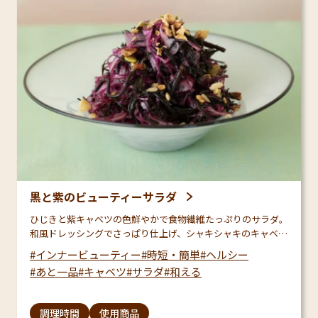
黒と紫のビューティーサラダ
ひじきと紫キャベツの色鮮やかで食物繊維たっぷりのサラダ。
和風ドレッシングでさっぱり仕上げ、シャキシャキのキャベツ
とひじきの食感が楽しい一品です。ひじきは鉄分が多く、毎日
インナービューティー
時短・簡単
ヘルシー
の食生活にも取り入れやすいのでおすすめ♪
あと一品
キャベツ
サラダ
和える
調理時間
使用商品