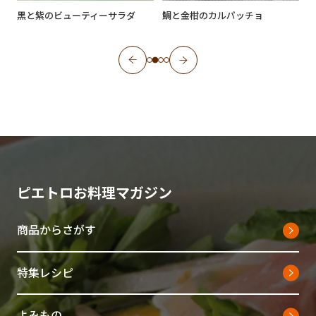
菜
黒と紫のビューティーサラダ
鯛と金柑のカルパッチョ
ピエトロお料理マガジン
商品からさがす
特集レシピ
よみもの