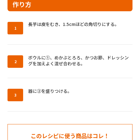
作り方
作り方1：
長芋は皮をむき、1.5cmほどの角切りにする。
作り方2：
ボウルに①、めかぶとろろ、かつお節、ドレッシン
グを加えよく混ぜ合わせる。
作り方3：
器に②を盛りつける。
このレシピに使う商品はコレ！