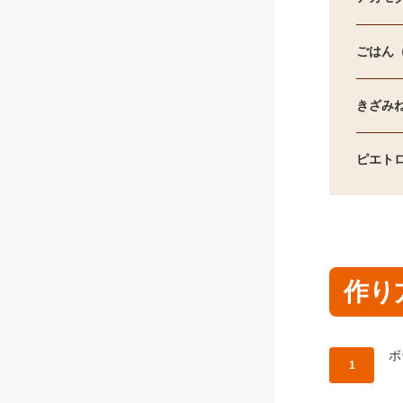
ごはん
きざみ
ピエト
作り
作
ボ