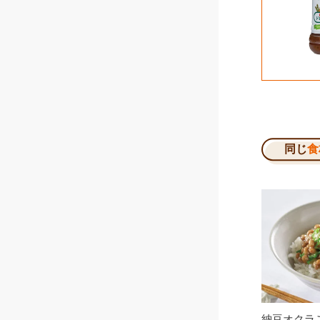
同じ
食
納豆オクラ