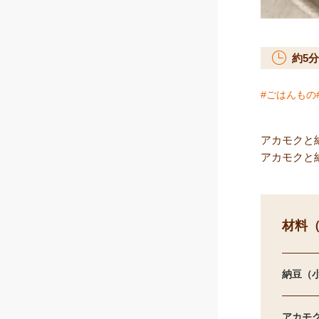
約
5
分
ごはんもの
アカモクと
アカモクと
材料（
納豆（
アカモ