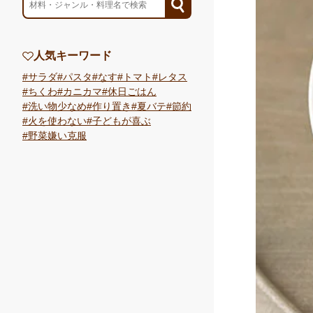
人気キーワード
サラダ
パスタ
なす
トマト
レタス
ちくわ
カニカマ
休日ごはん
洗い物少なめ
作り置き
夏バテ
節約
火を使わない
子どもが喜ぶ
野菜嫌い克服