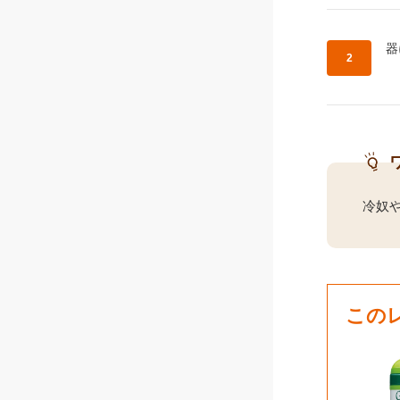
作
器
冷奴
この