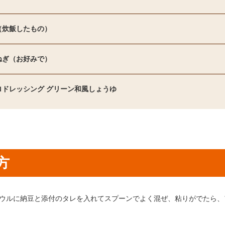
（炊飯したもの）
ねぎ（お好みで）
ロドレッシング グリーン和風しょうゆ
方
り方1：
ウルに納豆と添付のタレを入れてスプーンでよく混ぜ、粘りがでたら、