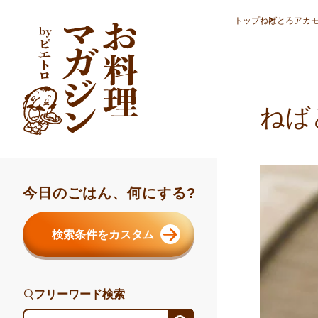
本文へスキップ
トップ
ねばとろアカ
ねば
今日のごはん、何にする?
検索条件をカスタム
フリーワード検索
フリーワード検索