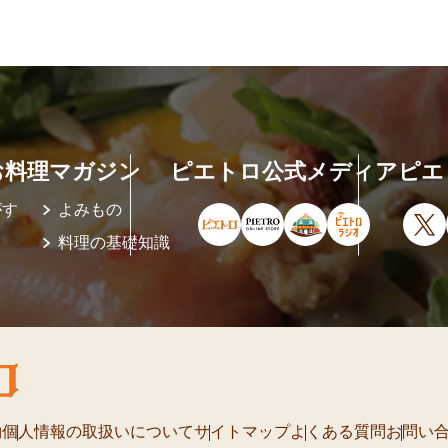
お料理マガジン
ピエトロ公式メディア
ピエ
がす
よみもの
ピエトロ公式サイト（新しいウィ
ピエトロオンラインストア
ピエトロホームタウ
ピエトロラジ
X
料理の基礎知識
約
個人情報の取扱いについて
サイトマップ
よくある質問
お問い