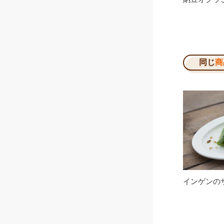
同じ
商
インゲンのサ