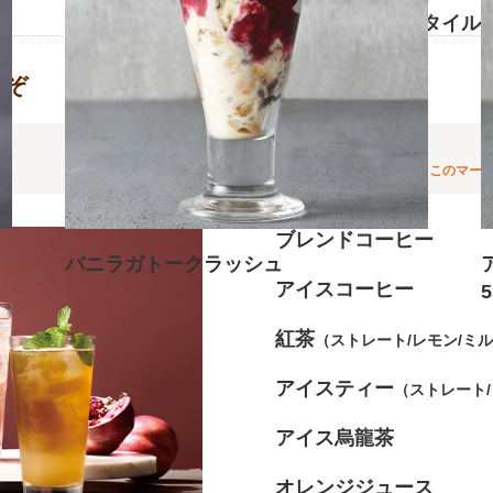
ニューヨークスタイル
550円
うぞ
このマー
ブレンドコーヒー
バニラガトークラッシュ
アイスコーヒー
638円
紅茶
（ストレート/レモン/ミ
アイスティー
（ストレート/
アイス烏龍茶
オレンジジュース