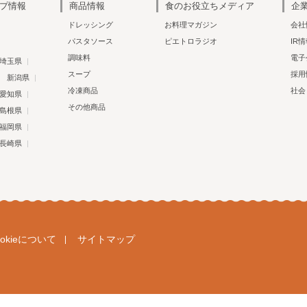
プ情報
商品情報
食のお役立ちメディア
企
ドレッシング
お料理マガジン
会社
パスタソース
ピエトロラジオ
IR
調味料
電子
埼玉県
スープ
採用
新潟県
冷凍商品
社会
愛知県
その他商品
島根県
福岡県
長崎県
ookieについて
サイトマップ