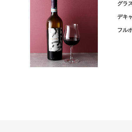
グラ
デキ
フル