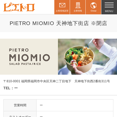
お客様相談室
企業情報
Global
MENU
PIETRO MIOMIO 天神地下街店 ※閉店
〒810-0001 福岡県福岡市中央区天神二丁目地下 天神地下街西2番街311号
TEL：ー
営業時間
ー
ラストオーダー
ー