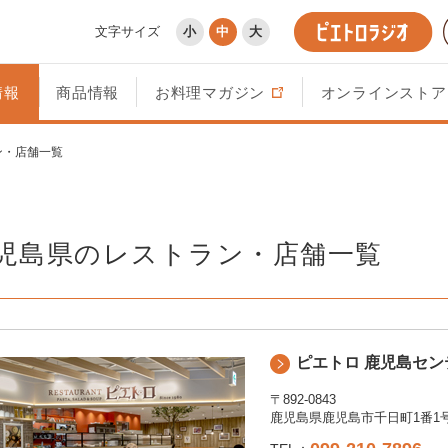
文字サイズ
小
中
大
情報
商品情報
お料理マガジン
オンラインストア
ン・店舗一覧
児島県のレストラン・店舗一覧
ピエトロ 鹿児島セン
〒892-0843
鹿児島県鹿児島市千日町1番1