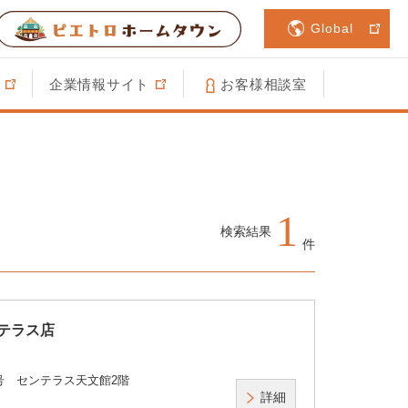
Global
企業情報サイト
お客様相談室
1
検索結果
件
テラス店
号 センテラス天文館2階
詳細