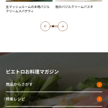
シ
生マッシュルームの本格バジル
鮭のバジルクリームパスタ
れ
クリームスパゲティ
ピエトロお料理マガジン
商品からさがす
特集レシピ