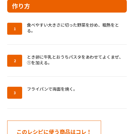
作り方
作り方1：
食べやすい大きさに切った野菜を炒め、粗熱をと
る。
作り方2：
とき卵に牛乳とおうちパスタをあわせてよくまぜ、
①を加える。
作り方3：
フライパンで両面を焼く。
このレシピに使う商品はコレ！