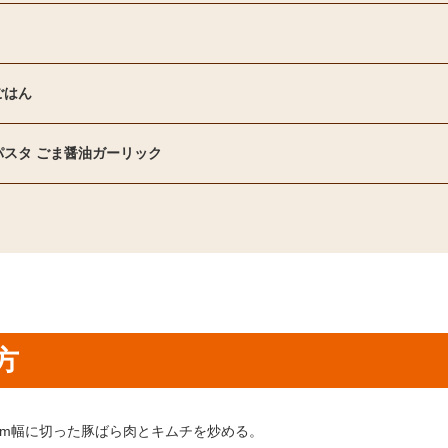
ごはん
パスタ ごま醤油ガーリック
方
り方1：
cm幅に切った豚ばら肉とキムチを炒める。