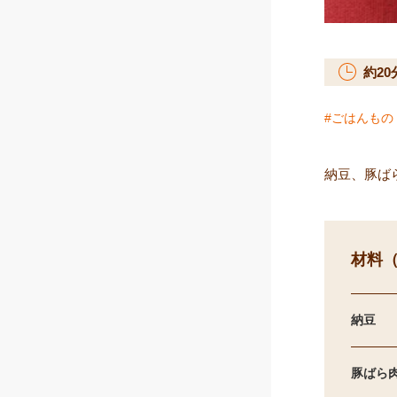
約
20
ごはんもの
納豆、豚ば
材料（
納豆
豚ばら