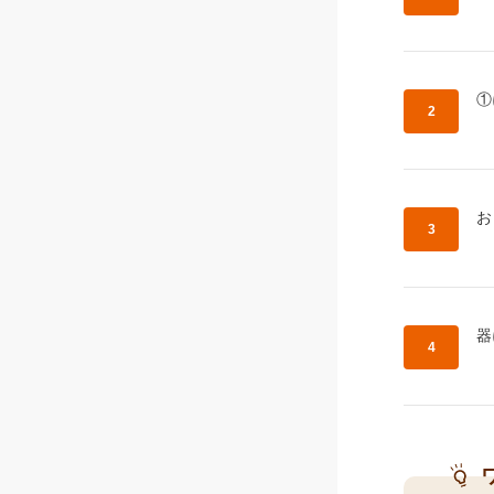
作
①
作
お
作
器