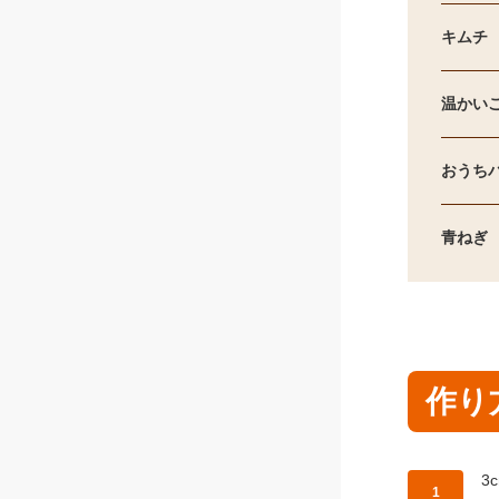
キムチ
温かい
おうち
青ねぎ
作り
作
3