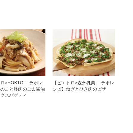
ロ×HOKTO コラボレ
【ピエトロ×森永乳業 コラボレ
きのこと豚肉のごま醤油
シピ】ねぎとひき肉のピザ
ックスパゲティ