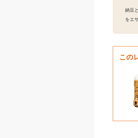
納豆
をエ
この