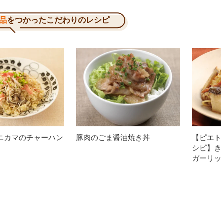
品
をつかったこだわりのレシピ
ニカマのチャーハン
豚肉のごま醤油焼き丼
【ピエト
シピ】
ガーリ