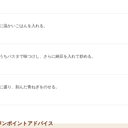
り方2：
に温かいごはんを入れる。
り方3：
うちパスタで味つけし、さらに納豆を入れて炒める。
り方4：
に盛り、刻んだ青ねぎをのせる。
ワンポイントアドバイス