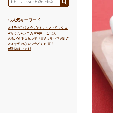
人気キーワード
サラダ
パスタ
なす
トマト
レタス
ちくわ
カニカマ
休日ごはん
洗い物少なめ
作り置き
夏バテ
節約
火を使わない
子どもが喜ぶ
野菜嫌い克服