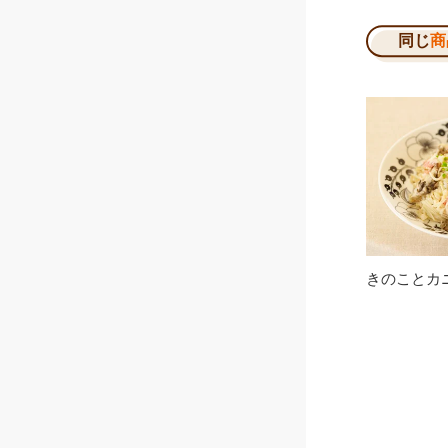
同じ
商
きのことカ